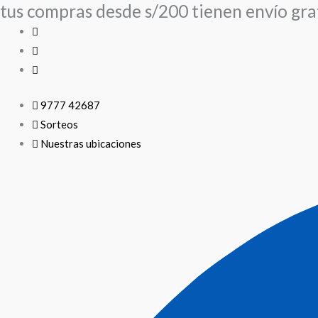
tus compras desde s/200 tienen envío grat
Ir
al
contenido
9777 42687
Sorteos
Nuestras ubicaciones