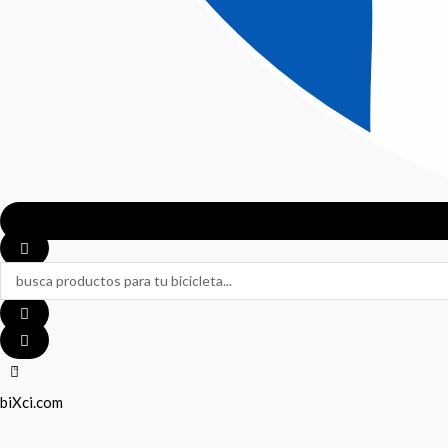
Search
...
0
biXci.com