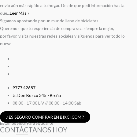
envío aún más rápido a tu hogar. Desde que pedí información hasta
que...
Leer Más »
Sigamos apostando por un mundo lleno de bicicletas.
Queremos que tu experiencia de compra sea siempre la mejor,
por favor, visita nuestras redes sociales y síguenos para ver todo lo
nuevo
9777 42687
Jr. Don Bosco 345 - Breña
08:00 - 17:00 L-V // 08:00 - 14:00 Sáb
¿ ES SEGURO COMPRAR EN BIXCI.COM ?
Estamos Aquí Para Ayudarte
CONTÁCTANOS HOY