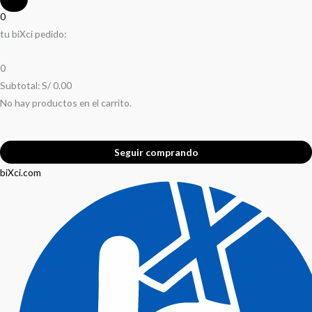
0
tu biXci pedido:
0
Subtotal:
S/
0.00
No hay productos en el carrito.
Seguir comprando
biXci.com