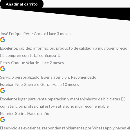
Añadir al carrito
José Enrique Pérez Aroste
Hace 3 meses
Excelente, rapidez, información, producto de calidad y a muy buen precio
👌🏻 compren con total confianza ☺️
Percy Choque Velarde
Hace 2 meses
Servicio personalizado. Buena atención. Recomendado!
Esteban Noe Guerrero Gonza
Hace 10 meses
Excelente lugar para venta reparación y mantenimiento de bicicletas 🚵‍♀️
con atencion profesional estoy satisfecho muy recomendable
Maurice Steins
Hace un año
El servicio es excelente, responden rápidamente por WhatsApp y hacen el