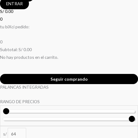
ENTRAR
S/
0.00
0
tu biXci pedido:
0
Subtotal:
S/
0.00
No hay productos en el carrito.
Seguir comprando
PALANCAS INTEGRADAS
RANGO DE PRECIOS
s/