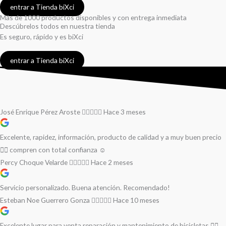
entrar a Tienda biXci
Más de 1000 productos disponibles y con entrega inmediata
Descúbrelos todos en nuestra tienda
Es seguro, rápido y es biXci
entrar a Tienda biXci
José Enrique Pérez Aroste
Hace 3 meses
Excelente, rapidez, información, producto de calidad y a muy buen precio
👌🏻 compren con total confianza ☺️
Percy Choque Velarde
Hace 2 meses
Servicio personalizado. Buena atención. Recomendado!
Esteban Noe Guerrero Gonza
Hace 10 meses
Excelente lugar para venta reparación y mantenimiento de bicicletas 🚵‍♀️