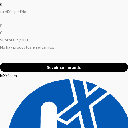
0
tu biXci pedido:
0
Subtotal:
S/
0.00
No hay productos en el carrito.
Seguir comprando
biXci.com