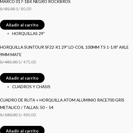
MARCO 017-1BK NEGRO ROCKBROS
S/
85.00
S/
80.00
Añadir al carrito
HORQUILLAS 29”
HORQUILLA SUNTOUR SF22-X1 29″ LO-COIL 100MM TS 1-1/8″ AXLE
9MM MATE
S/
485.00
S/
475.00
Añadir al carrito
CUADROS Y CHASIS
CUADRO DE RUTA + HORQUILLA ATOM ALUMINIO RACE700 GRIS
METALICO / TALLAS: 50 – 54
S/
580.00
S/
480.00
Añadir al carrito