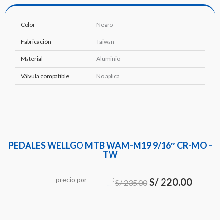
Color
Negro
Fabricación
Taiwan
Material
Aluminio
Válvula compatible
No aplica
PEDALES WELLGO MTB WAM-M19 9/16″ CR-MO -
TW
:
El
El
precio
por
S/
220.00
S/
235.00
precio
precio
original
actual