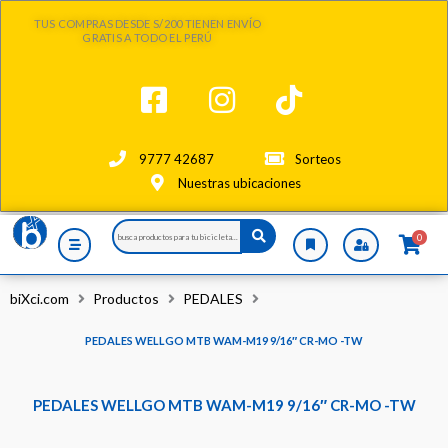
Ir
TUS COMPRAS DESDE S/200 TIENEN ENVÍO
al
GRATIS A TODO EL PERÚ
contenido
9777 42687
Sorteos
Nuestras ubicaciones
Search
0
...
biXci.com
Productos
PEDALES
PEDALES WELLGO MTB WAM-M19 9/16″ CR-MO -TW
PEDALES WELLGO MTB WAM-M19 9/16″ CR-MO -TW