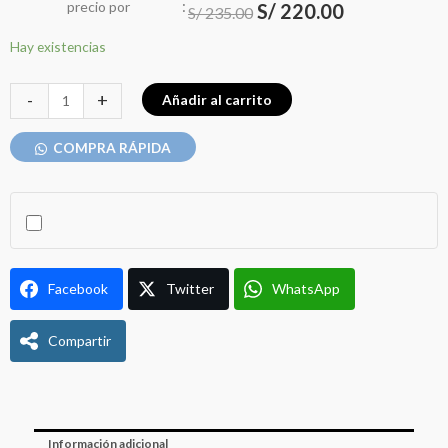
:
El
El
precio
por
S/
220.00
S/
235.00
precio
precio
PEDALES
Hay existencias
original
actual
WELLGO
era:
es:
MTB
-
+
Añadir al carrito
WAM-
S/ 235.00.
S/ 220.00.
M19
COMPRA RÁPIDA
9/16"
CR-
MO
-
TW
Facebook
Twitter
WhatsApp
cantidad
Compartir
Información adicional