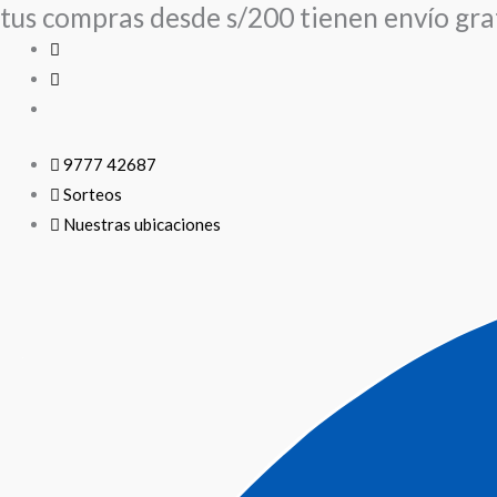
tus compras desde s/200 tienen envío grat
Ir
Search
Search
al
...
...
contenido
9777 42687
Sorteos
Nuestras ubicaciones