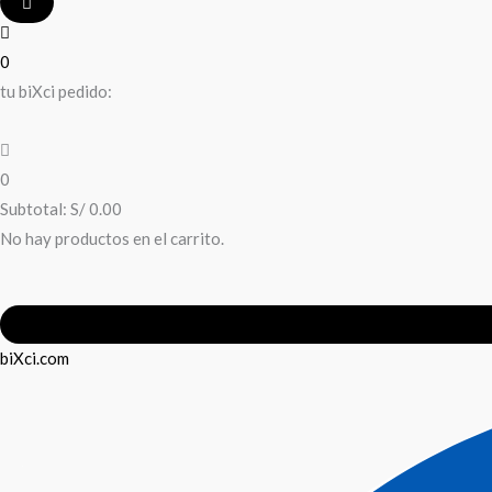
0
tu biXci pedido:
0
Subtotal:
S/
0.00
No hay productos en el carrito.
biXci.com