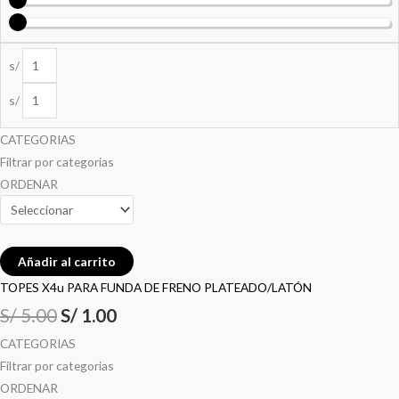
original
original
actual
actual
era:
era:
es:
es:
s/
S/ 5.00.
S/ 5.00.
S/ 1.00.
S/ 1.00.
s/
CATEGORIAS
Filtrar por categorias
ORDENAR
Añadir al carrito
TOPES X4u PARA FUNDA DE FRENO PLATEADO/LATÓN
S/
5.00
S/
1.00
CATEGORIAS
Filtrar por categorias
ORDENAR