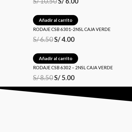
S/
10.50
S/
6.00
era:
era:
era:
es:
es:
es:
Añadir al carrito
S/ 6.50.
S/ 8.50.
S/ 10.50.
S/ 4.00.
S/ 5.00.
S/ 6.00.
RODAJE CSB 6301-2NSL CAJA VERDE
S/
6.50
S/
4.00
Añadir al carrito
RODAJE CSB 6302 – 2NSL CAJA VERDE
S/
8.50
S/
5.00