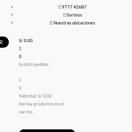
9777 42687
Sorteos
Nuestras ubicaciones
S/
0.00
R
0
tu biXci pedido:
0
Subtotal:
S/
0.00
No hay productos en el
carrito.