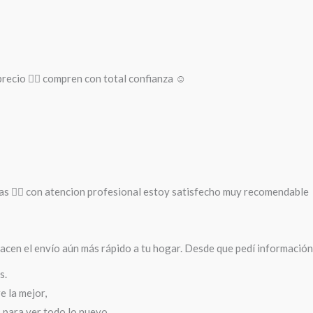
recio 👌🏻 compren con total confianza ☺️
as 🚵‍♀️ con atencion profesional estoy satisfecho muy recomendable
cen el envío aún más rápido a tu hogar. Desde que pedí información 
s.
 la mejor,
s para ver todo lo nuevo