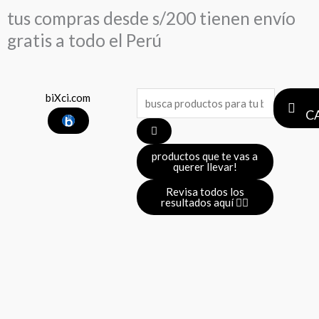
Ir
tus compras desde s/200 tienen envío
al
gratis a todo el Perú
contenido
Search
biXci.com
C
...
productos que te vas a
querer llevar!
Revisa todos los
resultados aquí 👈🏼