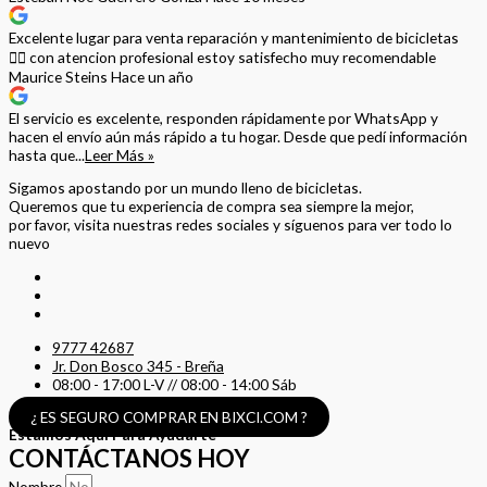
Excelente lugar para venta reparación y mantenimiento de bicicletas
🚵‍♀️ con atencion profesional estoy satisfecho muy recomendable
Maurice Steins
Hace un año
El servicio es excelente, responden rápidamente por WhatsApp y
hacen el envío aún más rápido a tu hogar. Desde que pedí información
hasta que...
Leer Más »
Sigamos apostando por un mundo lleno de bicicletas.
Queremos que tu experiencia de compra sea siempre la mejor,
por favor, visita nuestras redes sociales y síguenos para ver todo lo
nuevo
9777 42687
Jr. Don Bosco 345 - Breña
08:00 - 17:00 L-V // 08:00 - 14:00 Sáb
¿ ES SEGURO COMPRAR EN BIXCI.COM ?
Estamos Aquí Para Ayudarte
CONTÁCTANOS HOY
Nombre