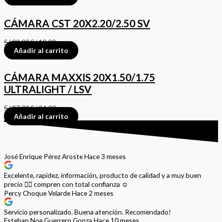
CÁMARA CST 20X2.20/2.50 SV
S/
22.00
S/
18.00
Añadir al carrito
CÁMARA MAXXIS 20X1.50/1.75
ULTRALIGHT / LSV
S/
37.00
S/
34.00
Añadir al carrito
José Enrique Pérez Aroste
Hace 3 meses
Excelente, rapidez, información, producto de calidad y a muy buen
precio 👌🏻 compren con total confianza ☺️
Percy Choque Velarde
Hace 2 meses
Servicio personalizado. Buena atención. Recomendado!
Esteban Noe Guerrero Gonza
Hace 10 meses