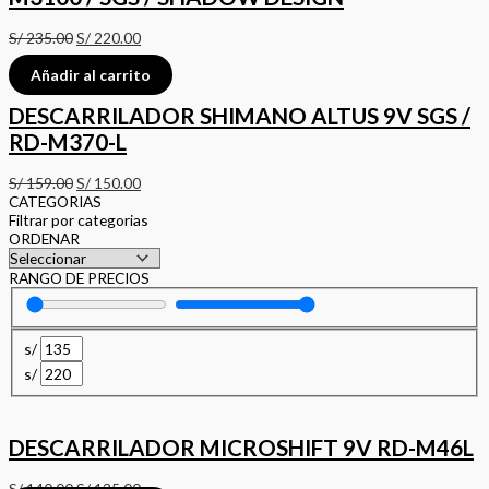
S/
235.00
S/
220.00
Añadir al carrito
DESCARRILADOR SHIMANO ALTUS 9V SGS /
RD-M370-L
S/
159.00
S/
150.00
CATEGORIAS
Filtrar por categorias
ORDENAR
RANGO DE PRECIOS
s/
s/
DESCARRILADOR MICROSHIFT 9V RD-M46L
S/
140.00
S/
135.00