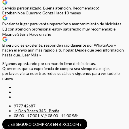
Servicio personalizado. Buena atención. Recomendado!
Esteban Noe Guerrero Gonza
Hace 10 meses
Excelente lugar para venta reparación y mantenimiento de bicicletas
🚵‍♀️ con atencion profesional estoy satisfecho muy recomendable
Maurice Steins
Hace un año
El servicio es excelente, responden rápidamente por WhatsApp y
hacen el envío aún más rápido a tu hogar. Desde que pedí información
hasta que...
Leer Más »
Sigamos apostando por un mundo lleno de bicicletas.
Queremos que tu experiencia de compra sea siempre la mejor,
por favor, visita nuestras redes sociales y síguenos para ver todo lo
nuevo
9777 42687
Jr. Don Bosco 345 - Breña
08:00 - 17:00 L-V // 08:00 - 14:00 Sáb
¿ ES SEGURO COMPRAR EN BIXCI.COM ?
Estamos Aquí Para Ayudarte