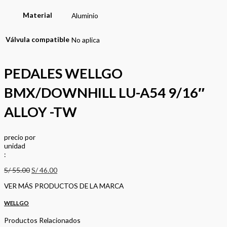
Material
Aluminio
Válvula compatible
No aplica
PEDALES WELLGO
BMX/DOWNHILL LU-A54 9/16″
ALLOY -TW
precio
por
u
n
i
d
a
d
:
S/
55.00
S/
46.00
VER MÁS PRODUCTOS DE LA MARCA
WELLGO
Productos Relacionados