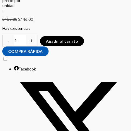
precio
por
u
n
i
d
a
d
:
S/
55.00
S/
46.00
Hay existencias
-
+
Añadir al carrito
COMPRA RÁPIDA
Facebook