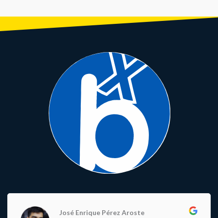
9/16″ ANODIZADO NEGRO -TW
9/16″ 2DU ANODIZADO NEGRO
823 9/16″ CR-MO -TW
ANTIDESLIZANTE DE
-TW
ALUMINIO K203 MORAD
ROCKBROS
José Enrique Pérez Aroste