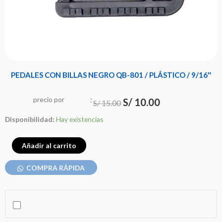
PEDALES CON BILLAS NEGRO QB-801 / PLÁSTICO / 9/16″
:
El
El
precio
por
u
n
i
d
a
d
S/
10.00
S/
15.00
precio
precio
PEDALES
Disponibilidad:
Hay existencias
original
actual
CON
era:
es:
BILLAS
Añadir al carrito
NEGRO
S/ 15.00.
S/ 10.00.
COMPRA RÁPIDA
QB-
801
/
PLÁSTICO
/