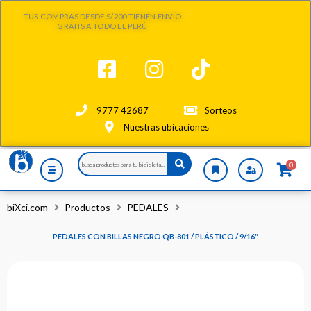
Ir
TUS COMPRAS DESDE S/200 TIENEN ENVÍO
al
GRATIS A TODO EL PERÚ
contenido
9777 42687
Sorteos
Nuestras ubicaciones
Search
0
...
biXci.com
Productos
PEDALES
PEDALES CON BILLAS NEGRO QB-801 / PLÁSTICO / 9/16″