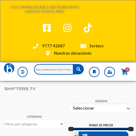
Ir
TUS COMPRAS DESDE S/200 TIENEN ENVÍO
al
GRATIS A TODO EL PERÚ
contenido
9777 42687
Sorteos
Nuestras ubicaciones
Search
0
...
SHIFTERS 7V
ORDENAR
CATEGORIAS
Filtrar por categorias
RANGO DE PRECIOS
s/