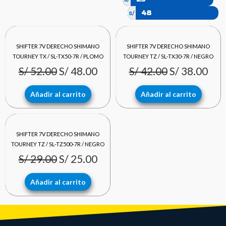
s/
El
El
El
El
SHIFTER 7V DERECHO SHIMANO
SHIFTER 7V DERECHO SHIMANO
precio
precio
precio
pre
TOURNEY TX / SL-TX50-7R / PLOMO
TOURNEY TZ / SL-TX30-7R / NEGRO
S/
52.00
S/
48.00
S/
42.00
S/
38.00
original
actual
original
act
era:
es:
era:
es:
Añadir al carrito
Añadir al carrito
S/ 52.00.
S/ 48.00.
S/ 42.00.
S/ 3
El
El
SHIFTER 7V DERECHO SHIMANO
precio
precio
TOURNEY TZ / SL-TZ500-7R / NEGRO
S/
29.00
S/
25.00
original
actual
era:
es:
Añadir al carrito
S/ 29.00.
S/ 25.00.