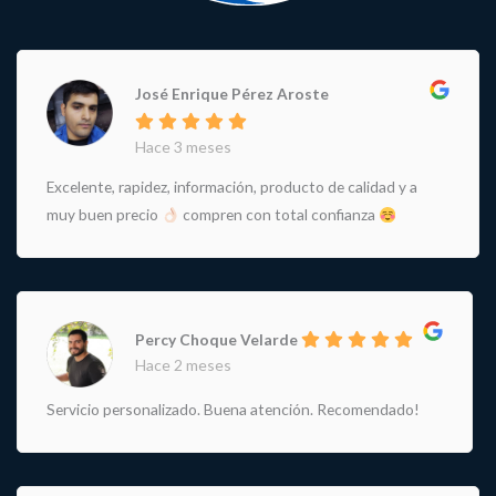
José Enrique Pérez Aroste
Hace 3 meses
Excelente, rapidez, información, producto de calidad y a
muy buen precio
compren con total confianza
Percy Choque Velarde
Hace 2 meses
Servicio personalizado. Buena atención. Recomendado!