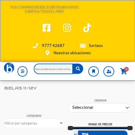
Ir
TUS COMPRAS DESDE S/200 TIENEN ENVÍO
al
GRATIS A TODO EL PERÚ
contenido
9777 42687
Sorteos
Nuestras ubicaciones
Search
0
...
BIELAS 11-12V
ORDENAR
CATEGORIAS
Filtrar por categorias
RANGO DE PRECIOS
s/