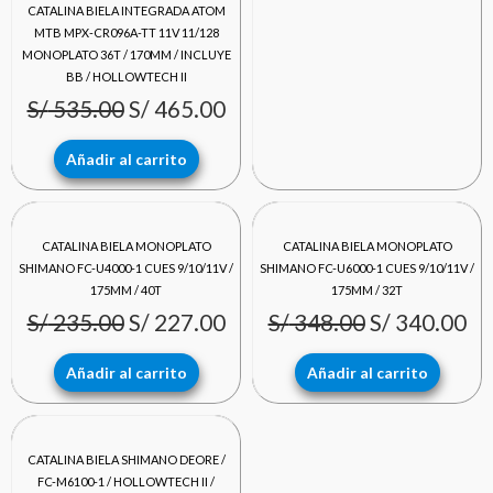
CATALINA BIELA INTEGRADA ATOM
MTB MPX-CR096A-TT 11V 11/128
MONOPLATO 36T / 170MM / INCLUYE
BB / HOLLOWTECH II
S/
535.00
S/
465.00
Añadir al carrito
El
El
El
El
CATALINA BIELA MONOPLATO
CATALINA BIELA MONOPLATO
precio
precio
precio
pr
SHIMANO FC-U4000-1 CUES 9/10/11V /
SHIMANO FC-U6000-1 CUES 9/10/11V /
175MM / 40T
175MM / 32T
original
actual
original
ac
S/
235.00
S/
227.00
S/
348.00
S/
340.00
era:
es:
era:
es:
Añadir al carrito
Añadir al carrito
S/ 235.00.
S/ 227.00.
S/ 348.00.
S/
El
El
CATALINA BIELA SHIMANO DEORE /
precio
precio
FC-M6100-1 / HOLLOWTECH II /