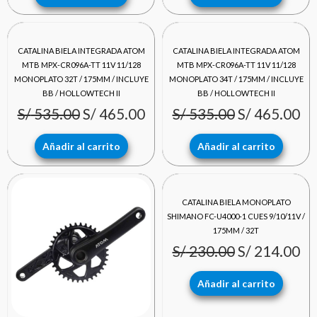
El
El
El
El
CATALINA BIELA INTEGRADA ATOM
CATALINA BIELA INTEGRADA ATOM
precio
precio
precio
pr
MTB MPX-CR096A-TT 11V 11/128
MTB MPX-CR096A-TT 11V 11/128
MONOPLATO 32T / 175MM / INCLUYE
MONOPLATO 34T / 175MM / INCLUYE
original
actual
original
ac
BB / HOLLOWTECH II
BB / HOLLOWTECH II
S/
535.00
S/
465.00
S/
535.00
S/
465.00
era:
es:
era:
es:
S/ 535.00.
S/ 465.00.
S/ 535.00.
S/
Añadir al carrito
Añadir al carrito
El
El
El
El
CATALINA BIELA MONOPLATO
precio
precio
precio
pr
SHIMANO FC-U4000-1 CUES 9/10/11V /
175MM / 32T
original
actual
original
ac
S/
230.00
S/
214.00
era:
es:
era:
es:
Añadir al carrito
S/ 535.00.
S/ 465.00.
S/ 230.00.
S/