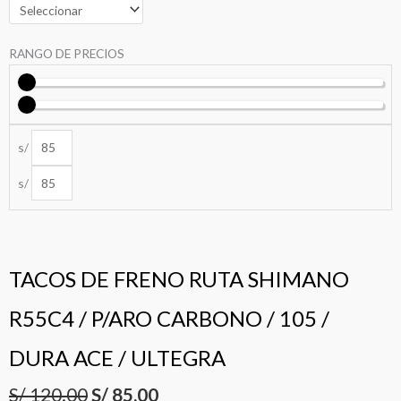
RANGO DE PRECIOS
s/
s/
El
El
TACOS DE FRENO RUTA SHIMANO
precio
precio
R55C4 / P/ARO CARBONO / 105 /
original
actual
DURA ACE / ULTEGRA
era:
es:
S/ 120.00.
S/ 85.00.
S/
120.00
S/
85.00