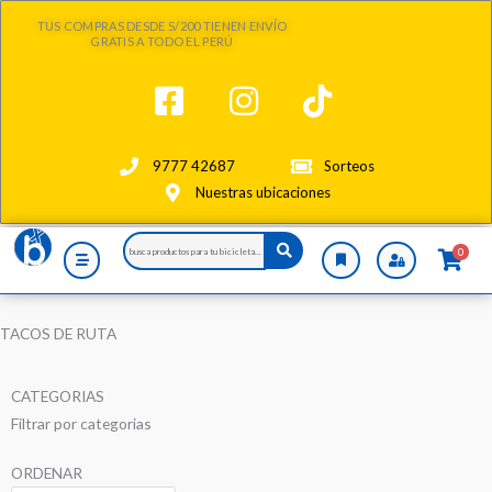
Ir
TUS COMPRAS DESDE S/200 TIENEN ENVÍO
al
GRATIS A TODO EL PERÚ
contenido
9777 42687
Sorteos
Nuestras ubicaciones
Search
0
...
TACOS DE RUTA
CATEGORIAS
Filtrar por categorias
ORDENAR