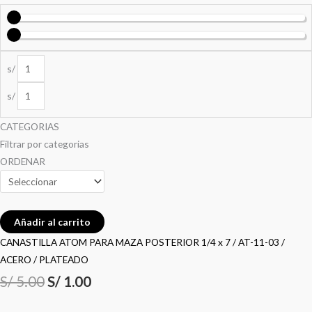
original
original
original
original
actual
actual
actual
actual
era:
era:
era:
era:
es:
es:
es:
es:
s/
S/ 5.00.
S/ 5.00.
S/ 5.00.
S/ 5.00.
S/ 1.00.
S/ 1.00.
S/ 1.00.
S/ 1.00.
s/
CATEGORIAS
Filtrar por categorias
ORDENAR
Añadir al carrito
CANASTILLA ATOM PARA MAZA POSTERIOR 1/4 x 7 / AT-11-03 /
ACERO / PLATEADO
S/
5.00
S/
1.00