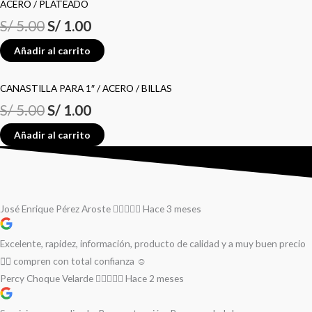
ACERO / PLATEADO
S/
5.00
S/
1.00
Añadir al carrito
CANASTILLA PARA 1″ / ACERO / BILLAS
S/
5.00
S/
1.00
Añadir al carrito
José Enrique Pérez Aroste
Hace 3 meses
Excelente, rapidez, información, producto de calidad y a muy buen precio
👌🏻 compren con total confianza ☺️
Percy Choque Velarde
Hace 2 meses