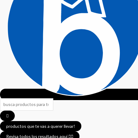
Search
...
productos que te vas a querer llevar!
Revisa todos los resultados aquí 👈🏼