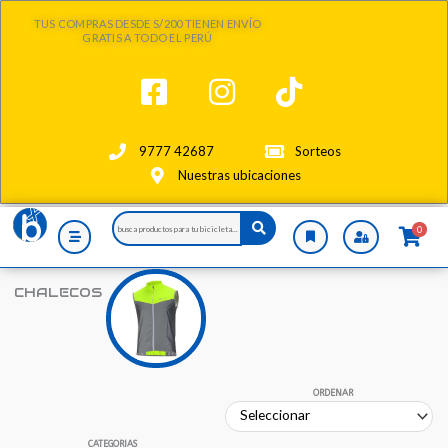
Ir
TUS COMPRAS DESDE S/200 TIENEN ENVÍO
al
GRATIS A TODO EL PERÚ
contenido
9777 42687
Sorteos
Nuestras ubicaciones
Search
0
...
CHALECOS
ORDENAR
CATEGORIAS