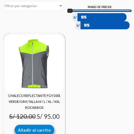
Filtrar por categorias
RANGO DE PRECIOS
s/
s/
El
El
precio
precio
original
actual
era:
es:
S/ 120.00.
S/ 95.00.
CHALECO REFLECTANTE FGY1001
VERDE/GRIS TALLA M / L / XL / XXL
ROCKBROS
S/
120.00
S/
95.00
Añadir al carrito