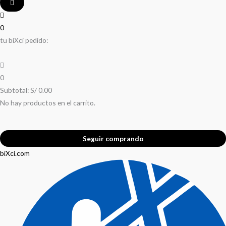
0
tu biXci pedido:
0
Subtotal:
S/
0.00
No hay productos en el carrito.
Seguir comprando
biXci.com