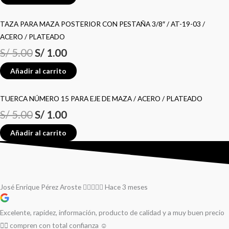
TAZA PARA MAZA POSTERIOR CON PESTAÑA 3/8″ / AT-19-03 /
ACERO / PLATEADO
S/
5.00
S/
1.00
Añadir al carrito
TUERCA NÚMERO 15 PARA EJE DE MAZA / ACERO / PLATEADO
S/
5.00
S/
1.00
Añadir al carrito
José Enrique Pérez Aroste
Hace 3 meses
Excelente, rapidez, información, producto de calidad y a muy buen precio
👌🏻 compren con total confianza ☺️