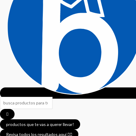
Search
...
productos que te vas a querer llevar!
Revisa todos los resultados aquí 👈🏼