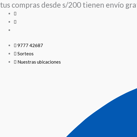
tus compras desde s/200 tienen envío grat
Ir
al
contenido
9777 42687
Sorteos
Nuestras ubicaciones