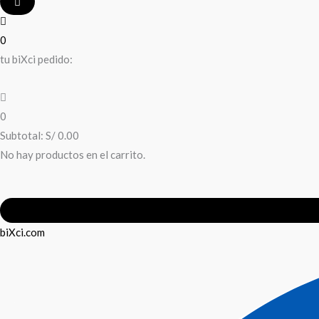
0
tu biXci pedido:
0
Subtotal:
S/
0.00
No hay productos en el carrito.
biXci.com