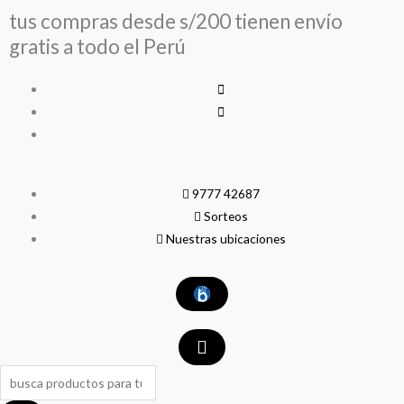
Ir
tus compras desde s/200 tienen envío
al
gratis a todo el Perú
contenido
9777 42687
Sorteos
Nuestras ubicaciones
Search
...