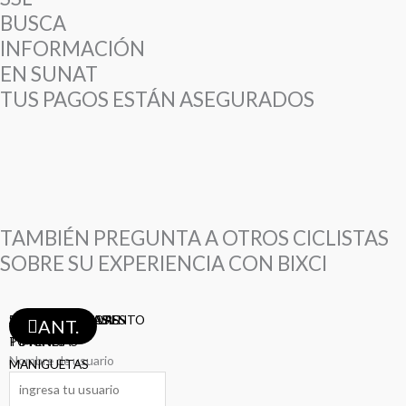
BUSCA
INFORMACIÓN
EN SUNAT
TUS PAGOS ESTÁN ASEGURADOS
TAMBIÉN PREGUNTA A OTROS CICLISTAS
SOBRE SU EXPERIENCIA CON BIXCI
ABRAZADERA ASIENTO
SHIFTERS
TAZAS
ASIENTOS
TIJAS
PEDALES
PIÑONES
MAZAS
BIELAS
DESVIADORES
FRENOS
RAYOS
LLANTAS
LLANTAS
LLANTAS
CAMARAS
CAMARAS
AROS
CADENAS
CADENAS
CABLES-FUNDAS
PORTA-BOTELLAS
DESCARRILADORES
ANT.
POTENCIAS
TIMONES
Nombre de usuario
MANIGUETAS