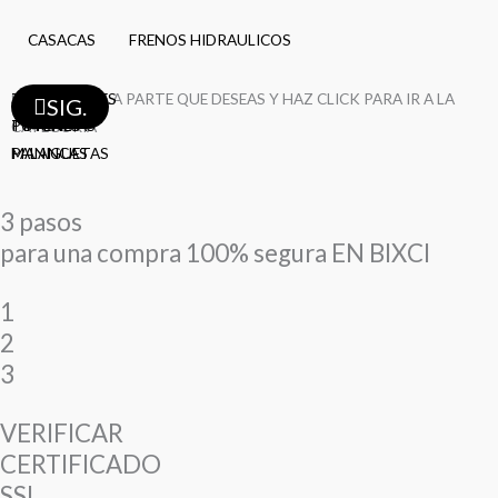
CASACAS
FRENOS HIDRAULICOS
TAZAS
SELECCIONA LA PARTE QUE DESEAS Y HAZ CLICK PARA IR A LA
PEDALES
MAZAS
FRENOS
LLANTAS
LLANTAS
BIELAS
DESVIADORES
CAMARAS
CAMARAS
CAMARAS
AROS
AROS
RAYOS
RAYOS
RAYOS
SIG.
TIMONES
POTENCIAS
CATEGORÍA
MANIGUETAS
PALANCAS
3 pasos
para una compra 100% segura EN BIXCI
1
2
3
VERIFICAR
CERTIFICADO
SSL