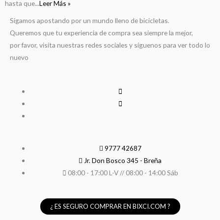
hasta que...
Leer Más »
Sigamos apostando por un mundo lleno de bicicletas.
Queremos que tu experiencia de compra sea siempre la mejor,
por favor, visita nuestras redes sociales y síguenos para ver todo lo
nuevo
9777 42687
Jr. Don Bosco 345 - Breña
08:00 - 17:00 L-V // 08:00 - 14:00 Sáb
¿ ES SEGURO COMPRAR EN BIXCI.COM ?