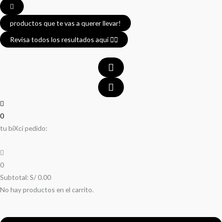
productos que te vas a querer llevar!
Revisa todos los resultados aquí 👈🏼
0
tu biXci pedido:
0
Subtotal:
S/
0.00
No hay productos en el carrito.