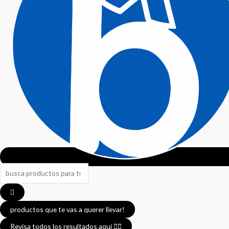
Search
...
productos que te vas a querer llevar!
Revisa todos los resultados aquí 👈🏼