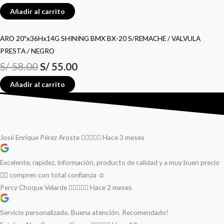
Añadir al carrito
ARO 20″x36Hx14G SHINING BMX BX-20 S/REMACHE / VALVULA
PRESTA / NEGRO
S/
58.00
S/
55.00
Añadir al carrito
José Enrique Pérez Aroste
Hace 3 meses
Excelente, rapidez, información, producto de calidad y a muy buen precio
👌🏻 compren con total confianza ☺️
Percy Choque Velarde
Hace 2 meses
Servicio personalizado. Buena atención. Recomendado!