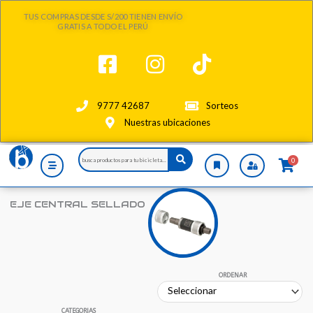
Ir
TUS COMPRAS DESDE S/200 TIENEN ENVÍO
al
GRATIS A TODO EL PERÚ
contenido
9777 42687
Sorteos
Nuestras ubicaciones
Search
0
...
EJE CENTRAL SELLADO
ORDENAR
CATEGORIAS