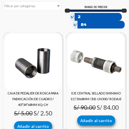
Filtrar por categorias
RANGO DE PRECIOS
s/
s/
El
El
El
El
precio
precio
precio
pre
original
actual
original
act
era:
es:
era:
es:
S/ 5.00.
S/ 2.50.
S/ 90.00.
S/ 8
CAJA DE PEDALIER DE ROSCA PARA
EJE CENTRAL SELLADO SHIMANO
FABRICACIÓN DE CUADRO /
117.5X68MM / BB-UN300 / RODAJE
40*34*68MM XQ-CH
S/
90.00
S/
84.00
S/
5.00
S/
2.50
Añadir al carrito
Añadir al carrito