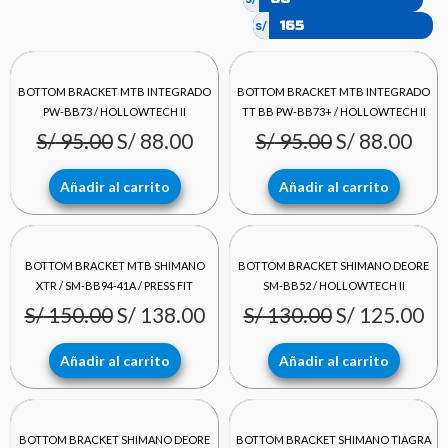
s/
El
El
El
El
BOTTOM BRACKET MTB INTEGRADO
BOTTOM BRACKET MTB INTEGRADO
precio
precio
precio
pre
PW-BB73 / HOLLOWTECH II
TT BB PW-BB73+ / HOLLOWTECH II
S/
95.00
S/
88.00
S/
95.00
S/
88.00
original
actual
original
act
era:
es:
era:
es:
Añadir al carrito
Añadir al carrito
S/ 95.00.
S/ 88.00.
S/ 95.00.
S/ 8
El
El
El
El
BOTTOM BRACKET MTB SHIMANO
BOTTOM BRACKET SHIMANO DEORE
precio
precio
precio
pr
XTR / SM-BB94-41A / PRESS FIT
SM-BB52 / HOLLOWTECH II
S/
150.00
S/
138.00
S/
130.00
S/
125.00
original
actual
original
ac
era:
es:
era:
es:
Añadir al carrito
Añadir al carrito
S/ 150.00.
S/ 138.00.
S/ 130.00.
S/
El
El
El
El
BOTTOM BRACKET SHIMANO DEORE
BOTTOM BRACKET SHIMANO TIAGRA