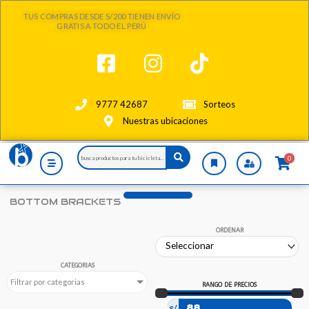
Ir
TUS COMPRAS DESDE S/200 TIENEN ENVÍO
al
GRATIS A TODO EL PERÚ
contenido
9777 42687
Sorteos
Nuestras ubicaciones
Search
0
...
BOTTOM BRACKETS
ORDENAR
CATEGORIAS
Filtrar por categorias
RANGO DE PRECIOS
s/