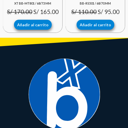
precio
precio
precio
pre
XT BB-MT801 / 68/73 MM
BB-RS501 / 68/70 MM
S/
170.00
S/
165.00
S/
110.00
S/
95.00
original
actual
original
act
era:
es:
era:
es:
Añadir al carrito
Añadir al carrito
S/ 170.00.
S/ 165.00.
S/ 110.00.
S/ 