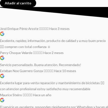
Añadir al carrito
José Enrique Pérez Aroste
Hace 3 meses
Excelente, rapidez, información, producto de calidad y a muy buen precio
👌🏻 compren con total confianza ☺️
Percy Choque Velarde
Hace 2 meses
Servicio personalizado. Buena atención. Recomendado!
Esteban Noe Guerrero Gonza
Hace 10 meses
Excelente lugar para venta reparación y mantenimiento de bicicletas 🚵‍♀️
con atencion profesional estoy satisfecho muy recomendable
Maurice Steins
Hace un año
El servicio es excelente, responden rápidamente por WhatsApp y hacen el