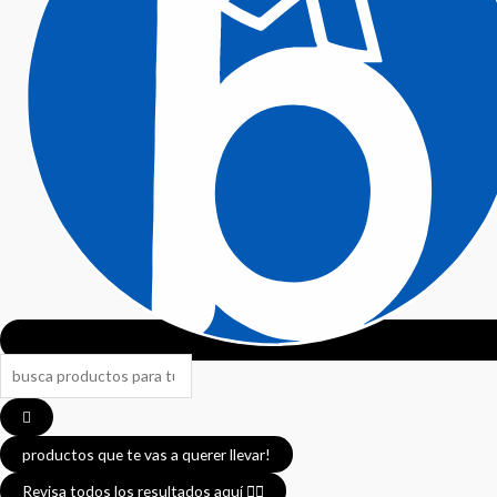
Search
...
productos que te vas a querer llevar!
Revisa todos los resultados aquí 👈🏼