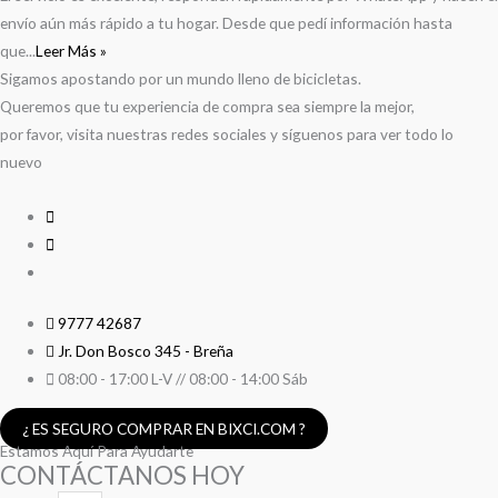
envío aún más rápido a tu hogar. Desde que pedí información hasta
que...
Leer Más »
Sigamos apostando por un mundo lleno de bicicletas.
Queremos que tu experiencia de compra sea siempre la mejor,
por favor, visita nuestras redes sociales y síguenos para ver todo lo
nuevo
9777 42687
Jr. Don Bosco 345 - Breña
08:00 - 17:00 L-V // 08:00 - 14:00 Sáb
¿ ES SEGURO COMPRAR EN BIXCI.COM ?
Estamos Aquí Para Ayudarte
CONTÁCTANOS HOY