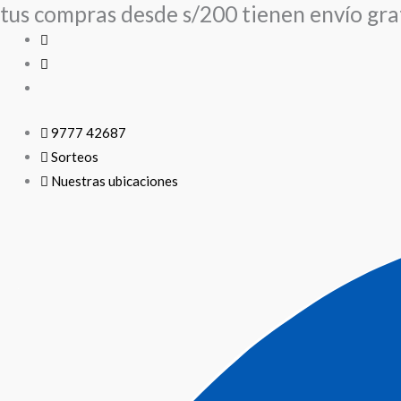
tus compras desde s/200 tienen envío grat
Ir
al
contenido
9777 42687
Sorteos
Nuestras ubicaciones