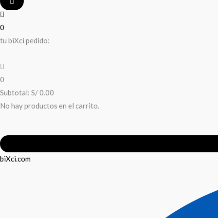
0
tu biXci pedido:
0
Subtotal:
S/
0.00
No hay productos en el carrito.
biXci.com