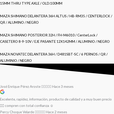
15MM THRU TYPE AXLE / OLD:100MM
MAZA SHIMANO DELANTERA 36H ALTUS / HB-RM35 / CENTERLOCK /
QR / ALUMINO / NEGRO
MAZA SHIMANO POSTERIOR 32H / FH-M6010 / CenterLock /
CASETERO 8-9-10V / EJE PASANTE 12X142MM / ALUMINIO / NEGRO
MAZA NOVATEC DELANTERA 36H / D481SBT-SC / 6 PERNOS / QR /
ALUMINIO / NEGRO
José Enrique Pérez Aroste
Hace 3 meses
Excelente, rapidez, información, producto de calidad y a muy buen precio
👌🏻 compren con total confianza ☺️
Percy Choque Velarde
Hace 2 meses