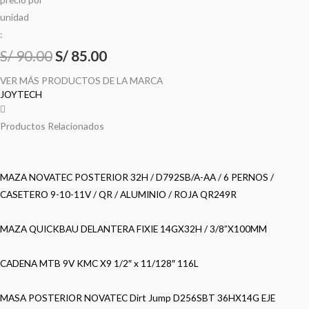
u
n
i
d
a
d
:
S/
90.00
S/
85.00
VER MÁS PRODUCTOS DE LA MARCA
JOYTECH
Productos Relacionados
MAZA NOVATEC POSTERIOR 32H / D792SB/A-AA / 6 PERNOS /
CASETERO 9-10-11V / QR / ALUMINIO / ROJA QR249R
MAZA QUICKBAU DELANTERA FIXIE 14GX32H / 3/8”X100MM
CADENA MTB 9V KMC X9 1/2″ x 11/128″ 116L
MASA POSTERIOR NOVATEC Dirt Jump D256SBT 36HX14G EJE