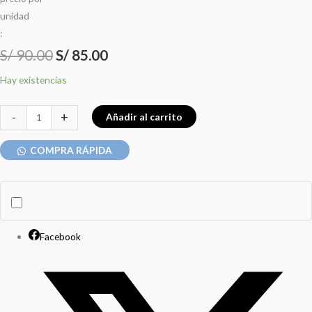
u
n
i
d
a
d
:
S/
90.00
S/
85.00
Hay existencias
-
+
Añadir al carrito
COMPRA RÁPIDA
Facebook