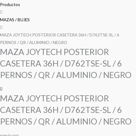
precio
precio
precio
precio
POSTERIOR
Productos
CASETERA
original
original
actual
actual
36H
MAZAS / BUJES
era:
era:
es:
es:
/
D762TSE-
MAZA JOYTECH POSTERIOR CASETERA 36H / D762TSE-SL / 6
S/ 90.00.
S/ 90.00.
S/ 85.00.
S/ 85.00.
SL
PERNOS / QR / ALUMINIO / NEGRO
MAZA JOYTECH POSTERIOR
/
6
CASETERA 36H / D762TSE-SL / 6
PERNOS
/
PERNOS / QR / ALUMINIO / NEGRO
QR
/
ALUMINIO
MAZA JOYTECH POSTERIOR
/
CASETERA 36H / D762TSE-SL / 6
NEGRO
cantidad
PERNOS / QR / ALUMINIO / NEGRO
precio
por