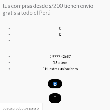
Ir
tus compras desde s/200 tienen envío
al
gratis a todo el Perú
contenido
9777 42687
Sorteos
Nuestras ubicaciones
Search