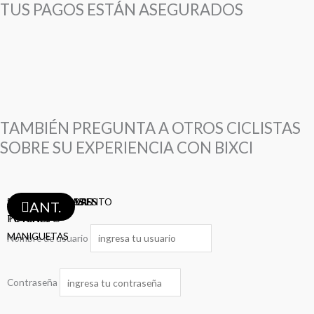
TUS PAGOS ESTÁN ASEGURADOS
TAMBIÉN PREGUNTA A OTROS CICLISTAS
SOBRE SU EXPERIENCIA CON BIXCI
ABRAZADERA ASIENTO
SHIFTERS
TAZAS
ASIENTOS
TIJAS
PEDALES
PIÑONES
MAZAS
BIELAS
DESVIADORES
FRENOS
RAYOS
LLANTAS
LLANTAS
LLANTAS
CAMARAS
CAMARAS
AROS
CADENAS
CADENAS
CABLES-FUNDAS
PORTA-BOTELLAS
DESCARRILADORES
ANT.
POTENCIAS
TIMONES
MANIGUETAS
Nombre de usuario
Contraseña