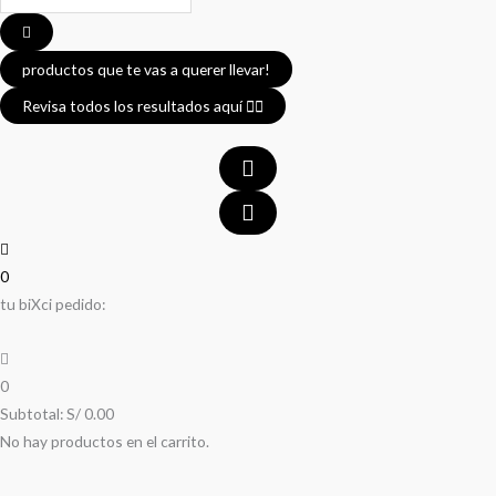
...
productos que te vas a querer llevar!
Revisa todos los resultados aquí 👈🏼
0
tu biXci pedido:
0
Subtotal:
S/
0.00
No hay productos en el carrito.