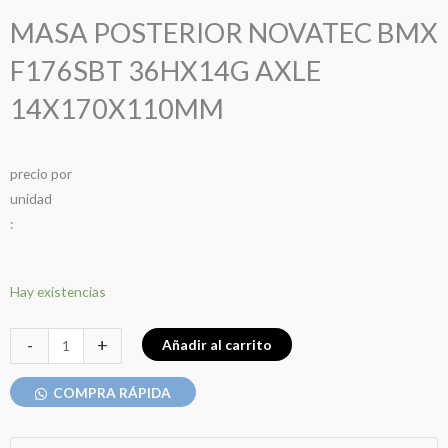
MASA POSTERIOR NOVATEC BMX
F176SBT 36HX14G AXLE
14X170X110MM
precio
por
u
n
i
d
a
d
:
MASA
Hay existencias
POSTERIOR
NOVATEC
-
+
Añadir al carrito
BMX
F176SBT
COMPRA RÁPIDA
36HX14G
AXLE