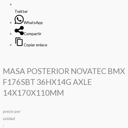
Twitter
WhatsApp
Compartir
Copiar enlace
MASA POSTERIOR NOVATEC BMX
F176SBT 36HX14G AXLE
14X170X110MM
precio
por
u
n
i
d
a
d
: