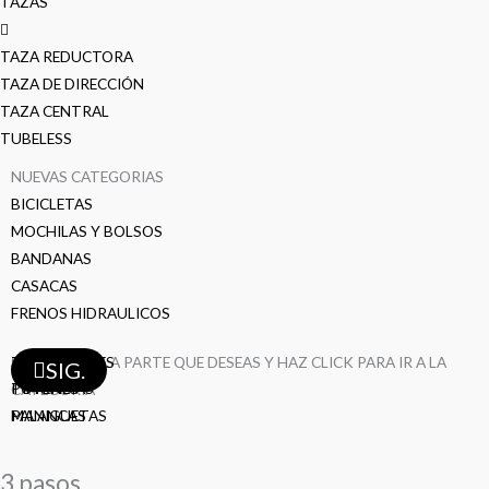
TAZAS
TAZA REDUCTORA
TAZA DE DIRECCIÓN
TAZA CENTRAL
TUBELESS
NUEVAS CATEGORIAS
BICICLETAS
MOCHILAS Y BOLSOS
BANDANAS
CASACAS
FRENOS HIDRAULICOS
TAZAS
SELECCIONA LA PARTE QUE DESEAS Y HAZ CLICK PARA IR A LA
PEDALES
MAZAS
FRENOS
LLANTAS
LLANTAS
BIELAS
DESVIADORES
CAMARAS
CAMARAS
CAMARAS
AROS
AROS
RAYOS
RAYOS
RAYOS
SIG.
TIMONES
POTENCIAS
CATEGORÍA
MANIGUETAS
PALANCAS
3 pasos