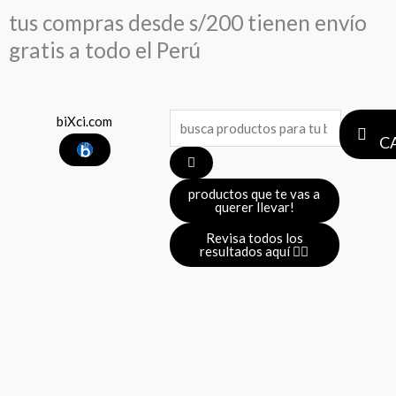
Ir
tus compras desde s/200 tienen envío
al
gratis a todo el Perú
contenido
Search
biXci.com
C
...
productos que te vas a
querer llevar!
Revisa todos los
resultados aquí 👈🏼