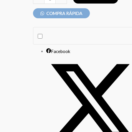
BMX
BX-
COMPRA RÁPIDA
20
S/REMACHE
/
VALVULA
Facebook
PRESTA
/
NEGRO
cantidad