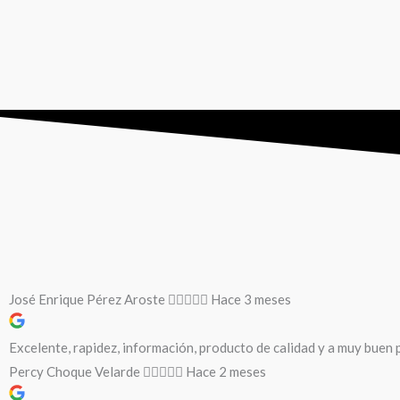
José Enrique Pérez Aroste
Hace 3 meses
Excelente, rapidez, información, producto de calidad y a muy buen p
Percy Choque Velarde
Hace 2 meses