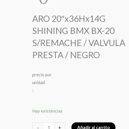
ARO 20″x36Hx14G
SHINING BMX BX-20
S/REMACHE / VALVULA
PRESTA / NEGRO
precio
por
u
n
i
d
a
d
:
ARO
Hay existencias
20″x36Hx14G
SHINING
-
+
Añadir al carrito