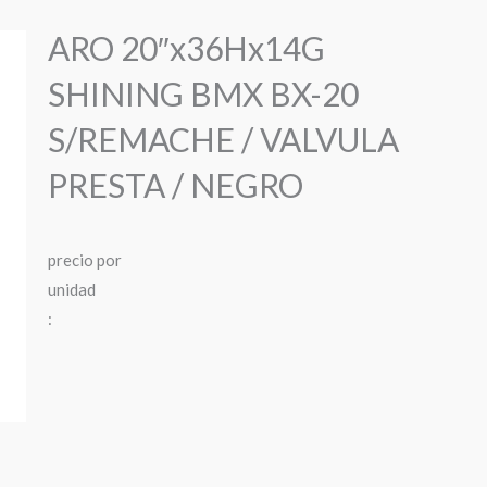
ARO 20″x36Hx14G
SHINING BMX BX-20
S/REMACHE / VALVULA
PRESTA / NEGRO
precio
por
u
n
i
d
a
d
: