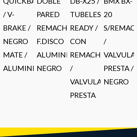
QUICKBAU
DOBLE
DB-X25 /
BMX BX-
/ V-
PARED
TUBELESS
20
BRAKE /
REMACHADO
READY /
S/REMAC
NEGRO
F.DISCO
CON
/
MATE /
ALUMINIO
REMACHE
VALVULA
ALUMINIO
NEGRO
/
PRESTA /
VALVULA
NEGRO
PRESTA