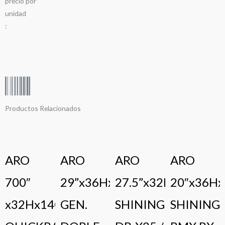
precio
por
u
n
i
d
a
d
:
Productos Relacionados
ARO
ARO
ARO
ARO
700″
29”x36Hx14G
27.5”x32Hx14G
20″x36H
x32Hx14G
GEN.
SHINING
SHINING