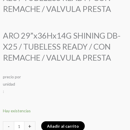
REMACHE / VALVULA PRESTA
ARO 29”x36Hx14G SHINING DB-
X25 / TUBELESS READY / CON
REMACHE / VALVULA PRESTA
precio
por
u
n
i
d
a
d
:
ARO
Hay existencias
29”x36Hx14G
SHINING
-
+
Añadir al carrito