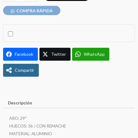
DB-
X25
COMPRA RÁPIDA
/
TUBELESS
READY
/
CON
Facebook
Twitter
WhatsApp
REMACHE
/
Compartir
VALVULA
PRESTA
cantidad
Descripción
ARO: 29″
HUECOS: 36 / CON REMACHE
MATERIAL: ALUMINIO