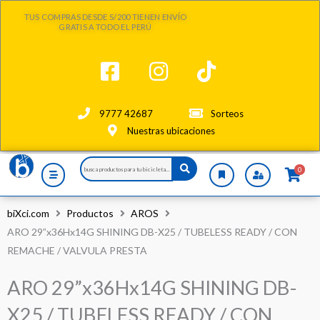
Ir
TUS COMPRAS DESDE S/200 TIENEN ENVÍO
al
GRATIS A TODO EL PERÚ
contenido
9777 42687
Sorteos
Nuestras ubicaciones
Search
0
...
biXci.com
Productos
AROS
ARO 29”x36Hx14G SHINING DB-X25 / TUBELESS READY / CON
REMACHE / VALVULA PRESTA
ARO 29”x36Hx14G SHINING DB-
X25 / TUBELESS READY / CON