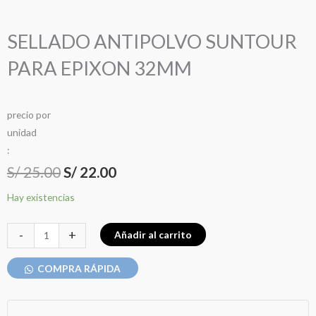
SELLADO ANTIPOLVO SUNTOUR
PARA EPIXON 32MM
precio
por
u
n
i
d
a
d
:
El
El
S/
25.00
S/
22.00
precio
precio
SELLADO
Hay existencias
ANTIPOLVO
original
actual
SUNTOUR
-
+
Añadir al carrito
era:
es:
PARA
EPIXON
COMPRA RÁPIDA
S/ 25.00.
S/ 22.00.
32MM
cantidad