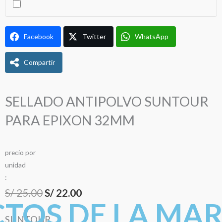
Facebook
Twitter
WhatsApp
Compartir
SELLADO ANTIPOLVO SUNTOUR
PARA EPIXON 32MM
precio
por
u
n
i
d
a
d
:
El
El
S/
25.00
S/
22.00
TOS DE LA MA
precio
precio
SUNTOUR