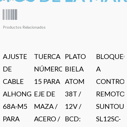
original
actual
era:
es:
S/ 25.00.
S/ 22.00.
Productos Relacionados
AJUSTE
TUERCA
PLATO
BLOQUE
DE
NÚMERO
BIELA
A
CABLE
15 PARA
ATOM
CONTRO
ALHONGA
EJE DE
38T /
REMOTO
68A-M5
MAZA /
12V /
SUNTOU
PARA
ACERO /
BCD:
SL12SC-