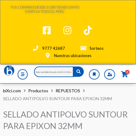
Ir
TUS COMPRAS DESDE S/200 TIENEN ENVÍO
al
GRATIS A TODO EL PERÚ
contenido
9777 42687
Sorteos
Nuestras ubicaciones
Search
0
...
biXci.com
Productos
REPUESTOS
SELLADO ANTIPOLVO SUNTOUR PARA EPIXON 32MM
SELLADO ANTIPOLVO SUNTOUR
PARA EPIXON 32MM