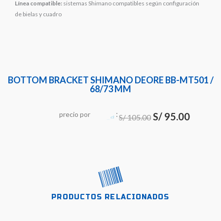
Línea compatible:
sistemas Shimano compatibles según configuración
de bielas y cuadro
BOTTOM BRACKET SHIMANO DEORE BB-MT501 /
68/73 MM
:
El
El
precio
por
S/
95.00
S/
105.00
precio
precio
original
actual
era:
es:
S/ 105.00.
S/ 95.00.
PRODUCTOS RELACIONADOS