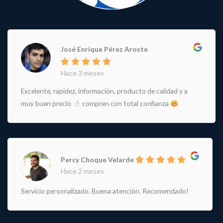
José Enrique Pérez Aroste
Hace 3 meses
Excelente, rapidez, información, producto de calidad y a
muy buen precio
compren con total confianza
Percy Choque Velarde
Hace 2 meses
Servicio personalizado. Buena atención. Recomendado!