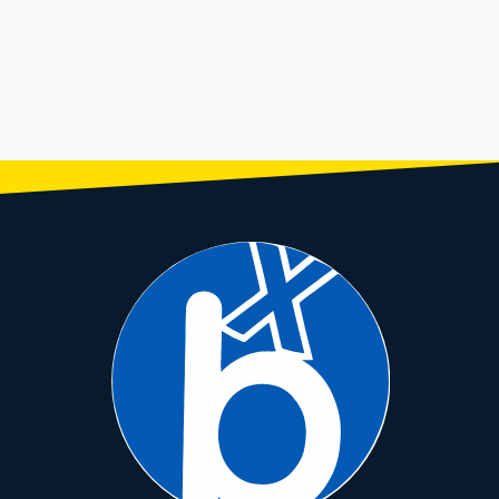
BOTTOM BRACKET SHIMANO
BOTTOM BRACKET SHIMANO
BOTTOM BRACKET MTB
BOTTOM BRACKET MTB
DEORE XT BB-MT801 / 68/73
TIAGRA BB-RS501 / 68/70 MM
INTEGRADO PW-BB73 /
SHIMANO XTR / SM-BB94-
MM
HOLLOWTECH II
/ PRESS FIT