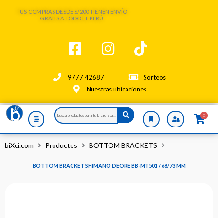
Ir
TUS COMPRAS DESDE S/200 TIENEN ENVÍO
al
GRATIS A TODO EL PERÚ
contenido
9777 42687
Sorteos
Nuestras ubicaciones
Search
0
...
biXci.com
Productos
BOTTOM BRACKETS
BOTTOM BRACKET SHIMANO DEORE BB-MT501 / 68/73 MM