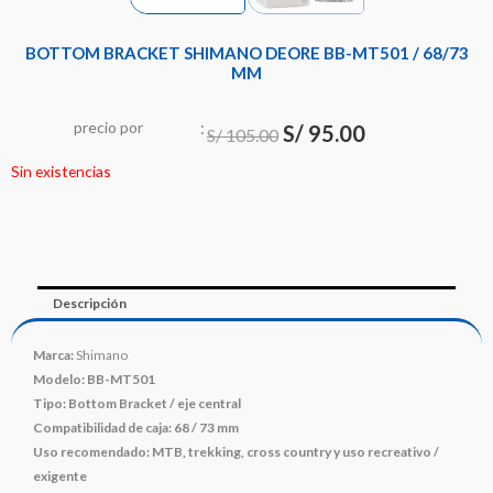
BOTTOM BRACKET SHIMANO DEORE BB-MT501 / 68/73
MM
:
El
El
precio
por
S/
95.00
S/
105.00
precio
precio
Sin existencias
original
actual
era:
es:
S/ 105.00.
S/ 95.00.
Descripción
Marca:
Shimano
Modelo:
BB-MT501
Tipo:
Bottom Bracket / eje central
Compatibilidad de caja:
68 / 73 mm
Uso recomendado:
MTB, trekking, cross country y uso recreativo /
exigente