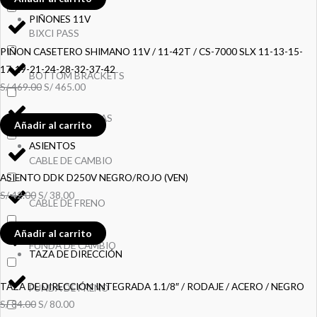
PIÑONES 11V
BIXCI PASS
PIÑON CASETERO SHIMANO 11V / 11-42T / CS-7000 SLX 11-13-15-
17-19-21-24-28-32-37-42
BOTTOM BRACKETS
S/
469.00
S/
465.00
CABLES Y FUNDAS
Añadir al carrito
ASIENTOS
CABLE DE CAMBIO
ASIENTO DDK D250V NEGRO/ROJO (VEN)
S/
42.00
S/
38.00
CABLE DE FRENO
Añadir al carrito
FUNDA DE CAMBIO
TAZA DE DIRECCIÓN
TAZA DE DIRECCIÓN INTEGRADA 1.1/8″ / RODAJE / ACERO / NEGRO
FUNDA DE FRENO
S/
84.00
S/
80.00