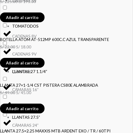
CADENAS 1V
S/
225.00
S/
195.00
Añadir al carrito
CADENAS 6-7-8V
TOMATODOS
CADENAS 8V
BOTELLA ATOM AT-512MP 600C.C AZUL TRANSPARENTE
S/
22.00
S/
18.00
CADENAS 9V
Añadir al carrito
LLANTAS 27 1.1/4”
CÁMARAS
LLANTA 27×1-1/4 CST PISTERA CS80E ALAMBRADA
CÁMARAS 16”
S/
49.00
S/
45.00
CÁMARAS 20”
Añadir al carrito
LLANTAS 27.5”
CÁMARAS 24”
LLANTA 27.5×2.25 MAXXIS MTB ARDENT EXO / TR / 60TPI