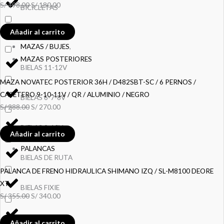
S/
198.00
S/
180.00
BICICLETAS
Añadir al carrito
BIELAS
MAZAS / BUJES
,
MAZAS POSTERIORES
BIELAS 11-12V
MAZA NOVATEC POSTERIOR 36H / D482SBT-SC / 6 PERNOS /
CASETERO 9-10-11V / QR / ALUMINIO / NEGRO
BIELAS 6-7-8V
S/
288.00
S/
270.00
BIELAS 9-10V
Añadir al carrito
PALANCAS
BIELAS DE RUTA
PALANCA DE FRENO HIDRAULICA SHIMANO IZQ / SL-M8100 DEORE
XT
BIELAS FIXIE
S/
355.00
S/
340.00
BILLAS
Añadir al carrito