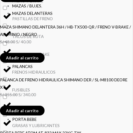
FRENO V-BRAKE
MAZAS / BUJES
,
MAZAS DELANTERAS
PASTILLAS DE FRENO
MAZA SHIMANO DELANTERA 36H / HB-TX500-QR / FRENO V-BRAKE /
ALUMINIO / NEGRO
TACOS DE RUTA
S/
48.00
S/
40.00
TACOS DE V-BRAKE
Añadir al carrito
PALANCAS
FRENOS HIDRAULICOS
PALANCA DE FRENO HIDRAULICA SHIMANO DER / SL-M8100 DEORE
XT
FUSIBLES
S/
355.00
S/
340.00
GIFT CARDS
Añadir al carrito
PORTA BEBE
GRASAS Y LUBRICANTES
PORTA BEBE ATOM AT-832 MAX 22KG TW