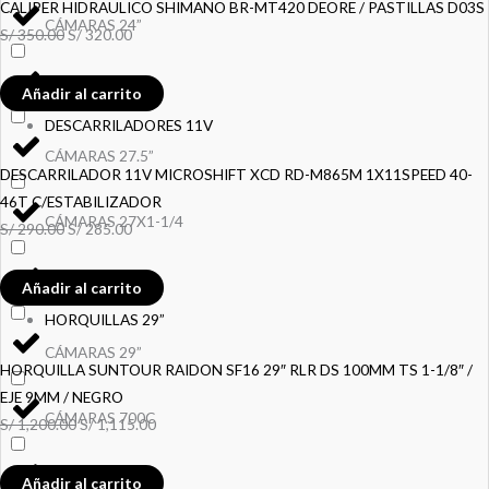
CALIPER HIDRAULICO SHIMANO BR-MT420 DEORE / PASTILLAS D03S
CÁMARAS 24”
S/
350.00
S/
320.00
CÁMARAS 26”
Añadir al carrito
DESCARRILADORES 11V
CÁMARAS 27.5”
DESCARRILADOR 11V MICROSHIFT XCD RD-M865M 1X11SPEED 40-
46T C/ESTABILIZADOR
CÁMARAS 27X1-1/4
S/
290.00
S/
285.00
CÁMARAS 28"
Añadir al carrito
HORQUILLAS 29”
CÁMARAS 29”
HORQUILLA SUNTOUR RAIDON SF16 29″ RLR DS 100MM TS 1-1/8″ /
EJE 9MM / NEGRO
CÁMARAS 700C
S/
1,200.00
S/
1,115.00
Añadir al carrito
CANASTILLA