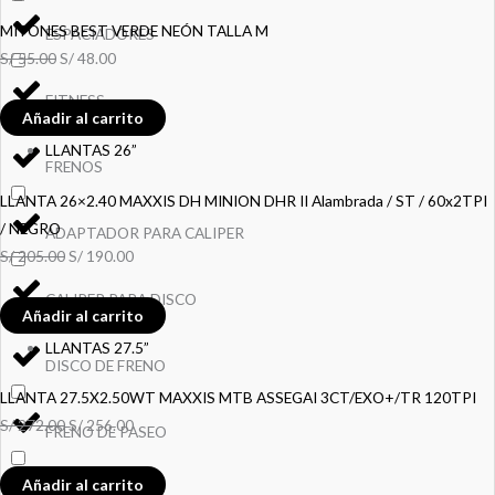
MITONES BEST VERDE NEÓN TALLA M
ESPACIADORES
S/
55.00
S/
48.00
FITNESS
Añadir al carrito
LLANTAS 26”
FRENOS
LLANTA 26×2.40 MAXXIS DH MINION DHR II Alambrada / ST / 60x2TPI
/ NEGRO
ADAPTADOR PARA CALIPER
S/
205.00
S/
190.00
CALIPER PARA DISCO
Añadir al carrito
LLANTAS 27.5”
DISCO DE FRENO
LLANTA 27.5X2.50WT MAXXIS MTB ASSEGAI 3CT/EXO+/TR 120TPI
S/
272.00
S/
256.00
FRENO DE PASEO
Añadir al carrito