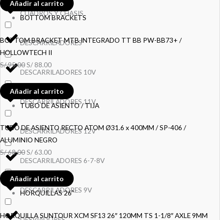
Añadir al carrito
CUADROS Y CHASIS
BOTTOM BRACKETS
BOTTOM BRACKET MTB INTEGRADO TT BB PW-BB73+ /
DESCARRILADORES
HOLLOWTECH II
S/
95.00
S/
88.00
DESCARRILADORES 10V
Añadir al carrito
DESCARRILADORES 11V
TUBO DE ASIENTO / TIJA
TUBO DE ASIENTO RECTO ATOM Ø31.6 x 400MM / SP-406 /
DESCARRILADORES 12V
ALUMINIO NEGRO
S/
68.00
S/
63.00
DESCARRILADORES 6-7-8V
Añadir al carrito
DESCARRILADORES 9V
HORQUILLAS 26”
HORQUILLA SUNTOUR XCM SF13 26″ 120MM TS 1-1/8″ AXLE 9MM
DESVIADORES