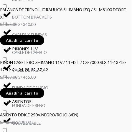
PALANCA DE FRENO HIDRAULICA SHIMANO IZQ / SL-M8100 DEORE
BOTTOM BRACKETS
XT
S/
355.00
S/
340.00
CABLES Y FUNDAS
Añadir al carrito
PIÑONES 11V
CABLE DE CAMBIO
PIÑON CASETERO SHIMANO 11V / 11-42T / CS-7000 SLX 11-13-15-
17-19-21-24-28-32-37-42
CABLE DE FRENO
S/
469.00
S/
465.00
FUNDA DE CAMBIO
Añadir al carrito
ASIENTOS
FUNDA DE FRENO
ASIENTO DDK D250V NEGRO/ROJO (VEN)
S/
42.00
S/
38.00
GUIA DE CABLE