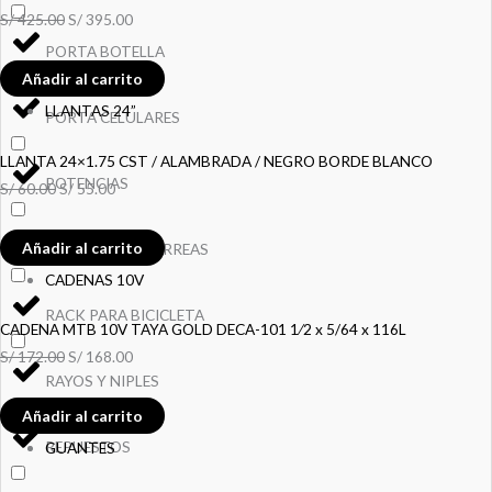
S/
425.00
S/
395.00
PORTA BOTELLA
Añadir al carrito
LLANTAS 24”
PORTA CELULARES
LLANTA 24×1.75 CST / ALAMBRADA / NEGRO BORDE BLANCO
POTENCIAS
S/
60.00
S/
55.00
Añadir al carrito
PUNTERAS Y CORREAS
CADENAS 10V
RACK PARA BICICLETA
CADENA MTB 10V TAYA GOLD DECA-101 1⁄2 x 5/64 x 116L
S/
172.00
S/
168.00
RAYOS Y NIPLES
Añadir al carrito
REPUESTOS
GUANTES