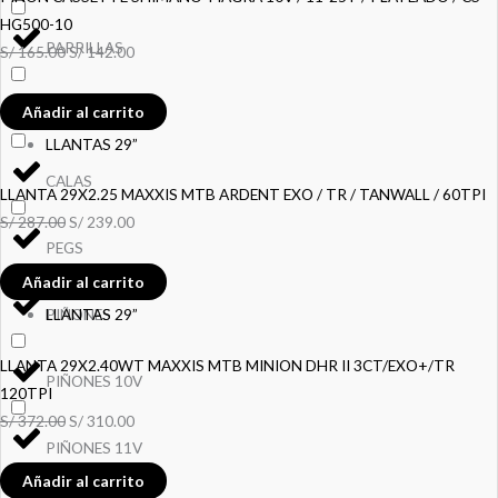
HG500-10
PARRILLAS
S/
165.00
S/
142.00
Añadir al carrito
PEDALES
LLANTAS 29”
CALAS
LLANTA 29X2.25 MAXXIS MTB ARDENT EXO / TR / TANWALL / 60TPI
S/
287.00
S/
239.00
PEGS
Añadir al carrito
PIÑONES
LLANTAS 29”
LLANTA 29X2.40WT MAXXIS MTB MINION DHR II 3CT/EXO+/TR
PIÑONES 10V
120TPI
S/
372.00
S/
310.00
PIÑONES 11V
Añadir al carrito