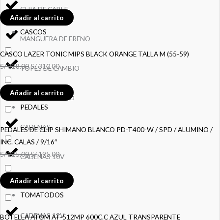
GUIA DE CABLE
Añadir al carrito
CASCOS
MANGUERA DE FRENO
CASCO LAZER TONIC MIPS BLACK ORANGE TALLA M (55-59)
S/
328.00
S/
310.00
TOPES DE CAMBIO
Añadir al carrito
TOPES DE FRENO
PEDALES
CADENAS
PEDALES DE CLIP SHIMANO BLANCO PD-T400-W / SPD / ALUMINO /
INC. CALAS / 9/16″
S/
225.00
S/
195.00
CADENAS 10V
Añadir al carrito
CADENAS 11V
TOMATODOS
CADENAS 12V
BOTELLA ATOM AT-512MP 600C.C AZUL TRANSPARENTE