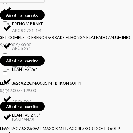
AROS 27.5”
Añadir al carrito
FRENO V-BRAKE
AROS 27X1-1/4
SET COMPLETO FRENOS V-BRAKE ALHONGA PLATEADO / ALUMINIO
S/
65.00
S/
60.00
AROS 29”
Añadir al carrito
AROS 700
LLANTAS 26”
LLANTA 26X2.20 MAXXIS MTB IKON 60TPI
AROS 27.5”
S/
142.00
S/
129.00
ASIENTOS
Añadir al carrito
LLANTAS 27.5”
BANDANAS
LLANTA 27.5X2.50WT MAXXIS MTB AGGRESSOR EXO/TR 60TPI