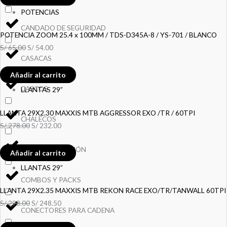
POTENCIAS
CANDADO DE SEGURIDAD
POTENCIA ZOOM 25.4 x 100MM / TDS-D345A-8 / YS-701 / BLANCO
S/
65.00
S/
54.00
CASACAS
Añadir al carrito
CASCOS
LLANTAS 29”
LLANTA 29X2.30 MAXXIS MTB AGGRESSOR EXO /TR / 60TPI
CHALECOS
S/
278.00
S/
232.00
CINTA PARA TIMÓN
Añadir al carrito
LLANTAS 29”
COMBOS Y PACKS
LLANTA 29X2.35 MAXXIS MTB REKON RACE EXO/TR/TANWALL 60TPI
S/
298.00
S/
248.50
CONECTORES PARA CADENA