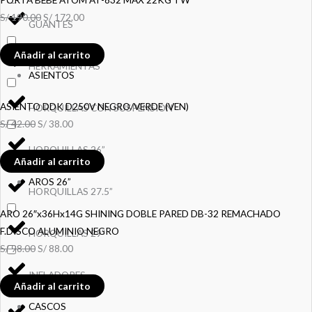
S/
190.00
S/
172.00
GUANTES
Añadir al carrito
HERRAMIENTAS
ASIENTOS
ASIENTO DDK D250V NEGRO/VERDE (VEN)
HORQUILLAS CON SUSPENSION
S/
42.00
S/
38.00
HORQUILLAS 26”
Añadir al carrito
AROS 26”
HORQUILLAS 27.5”
ARO 26″x36Hx14G SHINING DOBLE PARED DB-32 REMACHADO
F.DISCO ALUMINIO NEGRO
HORQUILLAS 29”
S/
98.00
S/
88.00
INFLADORES
Añadir al carrito
CASCOS