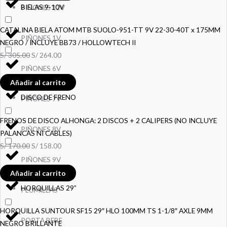
BIELAS 9-10V
PIÑONES 12V
CATALINA BIELA ATOM MTB SUOLO-951-TT 9V 22-30-40T x 175MM
PIÑONES 1V
NEGRO / INCLUYE BB73 / HOLLOWTECH II
S/
305.00
S/
264.00
PIÑONES 6V
Añadir al carrito
DISCO DE FRENO
PIÑONES 7V
FRENOS DE DISCO ALHONGA: 2 DISCOS + 2 CALIPERS (NO INCLUYE
PIÑONES 8V
PALANCAS NI CABLES)
S/
170.00
S/
158.00
PIÑONES 9V
Añadir al carrito
HORQUILLAS 29”
PLUMILLAS
HORQUILLA SUNTOUR SF15 29″ HLO 100MM TS 1-1/8″ AXLE 9MM
PORTA BEBE
NEGRO BRILLANTE