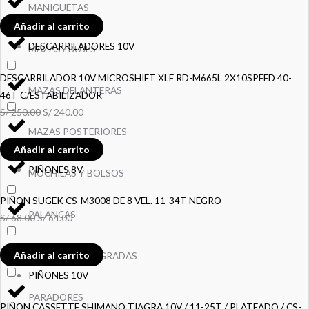
MANIGUETAS
Añadir al carrito
DESCARRILADORES 10V
MAZAS / BUJES
DESCARRILADOR 10V MICROSHIFT XLE RD-M665L 2X10SPEED 40-
MAZAS DELANTERAS
46T C/ESTABILIZADOR
S/
250.00
S/
240.00
MAZAS POSTERIORES
Añadir al carrito
PIÑONES 8V
MOCHILAS Y BOLSOS
PIÑON SUGEK CS-M3008 DE 8 VEL. 11-34T NEGRO
PALANCAS
S/
68.00
S/
64.00
Añadir al carrito
PALANCAS INTEGRADAS
PIÑONES 10V
PARADORES
PIÑON CASSETTE SHIMANO TIAGRA 10V / 11-25T / PLATEADO / CS-