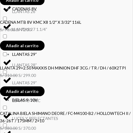
Añadir al carrito
CADENAS 8V
LLANTAS 26”
CADENA MTB 8V KMC X8 1/2″ X 3/32″ 116L
LLANTAS 27 1.1/4”
S/
78.00
S/
72.00
Añadir al carrito
LLANTAS 27.5”
LLANTAS 29”
LLANTAS 28”
LLANTA 29×2.50 MAXXIS DH MINION DHF 3CG / TR / DH / 60X2TPI
S/
310.00
S/
299.00
LLANTAS 29”
Añadir al carrito
BIELAS 9-10V
LLANTAS 700C
CATALINA BIELA SHIMANO DEORE / FC-M4100-B2 / HOLLOWTECH II /
LUCES Y REFLECTANTES
36-26T / 175MM / 2×10
S/
380.00
S/
370.00