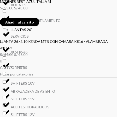
MITONES BEST AZUL TALLA M
RODAJES
S/
55.00
S/
48.00
RUEDAS DE ENTRENAMIENTO
Añadir al carrito
LLANTAS 26”
SERVICIOS
LLANTA 26×2.10 KENDA MTB CON CÁMARA K816 / ALAMBRADA
/NEGRO
RESERVAS
S/
54.00
S/
45.00
SHIFTERS
CATEGORIAS
Filtrar por categorias
SHIFTERS 10V
ABRAZADERA DE ASIENTO
SHIFTERS 11V
ACEITES HIDRAULICOS
SHIFTERS 12V