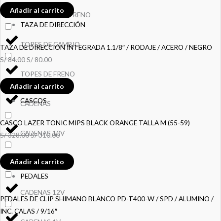
Añadir al carrito
MANGUERA DE FRENO
TAZA DE DIRECCIÓN
TOPES DE CAMBIO
TAZA DE DIRECCIÓN INTEGRADA 1.1/8″ / RODAJE / ACERO / NEGRO
S/
84.00
S/
80.00
TOPES DE FRENO
Añadir al carrito
CASCOS
CADENAS
CASCO LAZER TONIC MIPS BLACK ORANGE TALLA M (55-59)
CADENAS 10V
S/
328.00
S/
310.00
Añadir al carrito
CADENAS 11V
PEDALES
CADENAS 12V
PEDALES DE CLIP SHIMANO BLANCO PD-T400-W / SPD / ALUMINO /
INC. CALAS / 9/16″