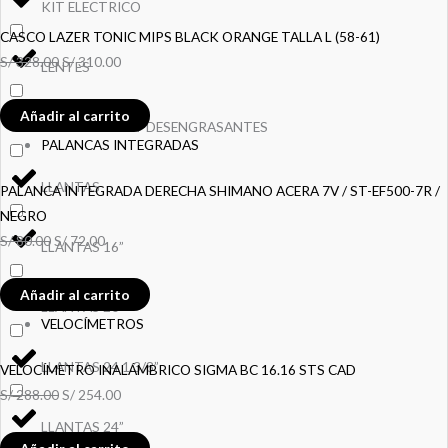
KIT ELECTRICO
CASCO LAZER TONIC MIPS BLACK ORANGE TALLA L (58-61)
S/
328.00
S/
310.00
LENTES
Añadir al carrito
LIMPIADORES Y DESENGRASANTES
PALANCAS INTEGRADAS
LLANTAS
PALANCA INTEGRADA DERECHA SHIMANO ACERA 7V / ST-EF500-7R /
NEGRO
S/
80.00
S/
72.00
LLANTAS 16”
Añadir al carrito
LLANTAS 20”
VELOCÍMETROS
LLANTAS 24 1.3/8”
VELOCÍMETRO INALÁMBRICO SIGMA BC 16.16 STS CAD
S/
288.00
S/
254.00
LLANTAS 24”