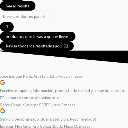
See all results
productos que te vas a querer llevar!
Revisa todos los resultados aquí 👈🏼
José Enrique Pérez Aroste
Hace 3 meses
Excelente, rapidez, información, producto de calidad y a muy buen precio
👌🏻 compren con total confianza ☺️
Percy Choque Velarde
Hace 2 meses
Servicio personalizado. Buena atención. Recomendado!
Esteban Noe Guerrero Gonza
Hace 10 meses