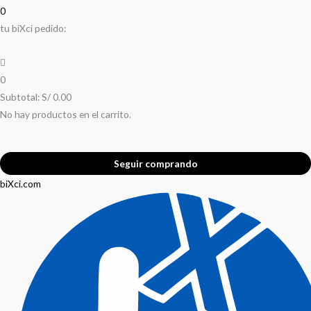
0
tu biXci pedido:
0
Subtotal:
S/
0.00
No hay productos en el carrito.
Seguir comprando
biXci.com