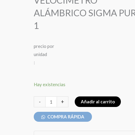
VELOCÍMETRO
ALÁMBRICO SIGMA PU
1
precio
por
u
n
i
d
a
d
:
VELOCÍMETRO
Hay existencias
ALÁMBRICO
SIGMA
-
+
Añadir al carrito
PURE
1
COMPRA RÁPIDA
cantidad