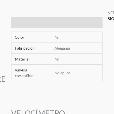
VE
SI
Información adicional
Color
Nn
Fabricación
Alemania
Material
Nn
Válvula
No aplica
compatible
RE
VELOCÍMETRO