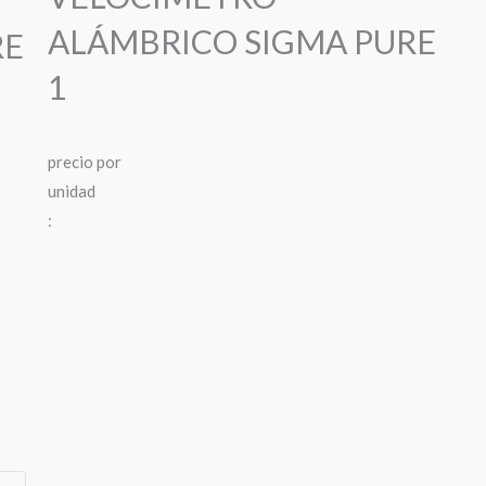
ALÁMBRICO SIGMA PURE
RE
1
precio
por
u
n
i
d
a
d
: