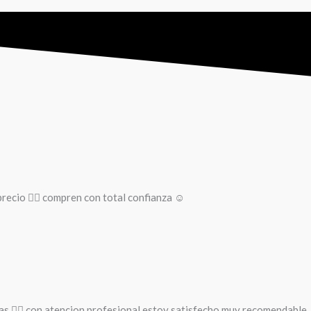
recio 👌🏻 compren con total confianza ☺️
as 🚵‍♀️ con atencion profesional estoy satisfecho muy recomendable