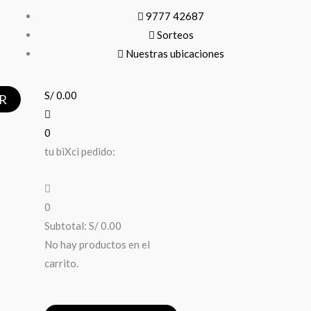
9777 42687
Sorteos
Nuestras ubicaciones
S/
0.00
R
0
tu biXci pedido:
0
Subtotal:
S/
0.00
No hay productos en el
carrito.