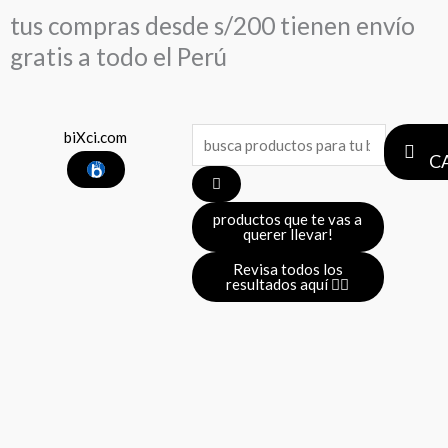
Ir
tus compras desde s/200 tienen envío
al
gratis a todo el Perú
contenido
Search
biXci.com
C
...
productos que te vas a
querer llevar!
Revisa todos los
resultados aquí 👈🏼