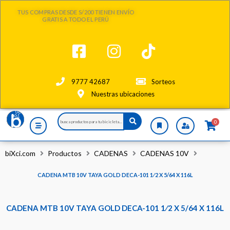
Ir
TUS COMPRAS DESDE S/200 TIENEN ENVÍO
al
GRATIS A TODO EL PERÚ
contenido
9777 42687
Sorteos
Nuestras ubicaciones
Search
0
...
biXci.com
Productos
CADENAS
CADENAS 10V
CADENA MTB 10V TAYA GOLD DECA-101 1⁄2 X 5/64 X 116L
CADENA MTB 10V TAYA GOLD DECA-101 1⁄2 X 5/64 X 116L