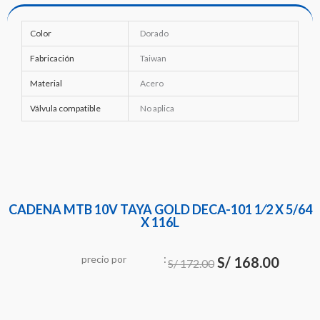
Color
Dorado
Fabricación
Taiwan
Material
Acero
Válvula compatible
No aplica
CADENA MTB 10V TAYA GOLD DECA-101 1⁄2 X 5/64
X 116L
:
El
El
precio
por
u
n
i
S/
168.00
d
a
S/
172.00
d
precio
precio
original
actual