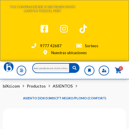
Ir
TUS COMPRAS DESDE S/200 TIENEN ENVÍO
al
GRATIS A TODO EL PERÚ
contenido
9777 42687
Sorteos
Nuestras ubicaciones
Search
0
...
biXci.com
Productos
ASIENTOS
ASIENTO DDK D3401CFT NEGRO/PLOMO (CONFORT)