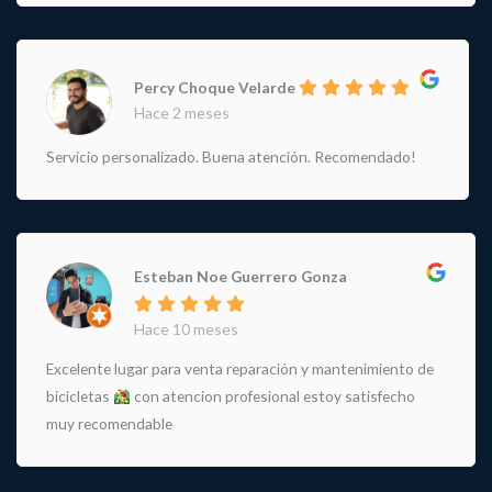
Percy Choque Velarde
Hace 2 meses
Servicio personalizado. Buena atención. Recomendado!
Esteban Noe Guerrero Gonza
Hace 10 meses
Excelente lugar para venta reparación y mantenimiento de
bicicletas
con atencion profesional estoy satisfecho
muy recomendable