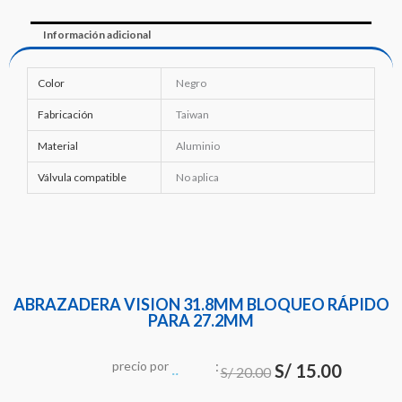
Información adicional
Color
Negro
Fabricación
Taiwan
Material
Aluminio
Válvula compatible
No aplica
ABRAZADERA VISION 31.8MM BLOQUEO RÁPIDO
PARA 27.2MM
:
El
El
precio
por
u
n
i
d
a
d
S/
15.00
S/
20.00
precio
precio