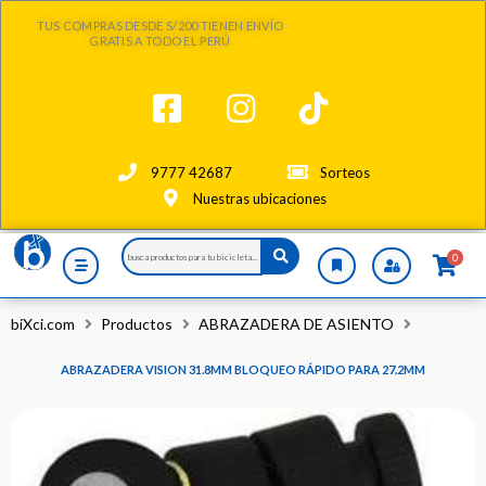
Ir
TUS COMPRAS DESDE S/200 TIENEN ENVÍO
al
GRATIS A TODO EL PERÚ
contenido
9777 42687
Sorteos
Nuestras ubicaciones
Search
0
...
biXci.com
Productos
ABRAZADERA DE ASIENTO
ABRAZADERA VISION 31.8MM BLOQUEO RÁPIDO PARA 27.2MM