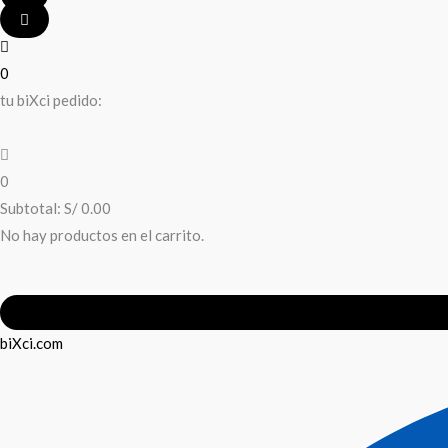
0
tu biXci pedido:
0
Subtotal:
S/
0.00
No hay productos en el carrito.
biXci.com