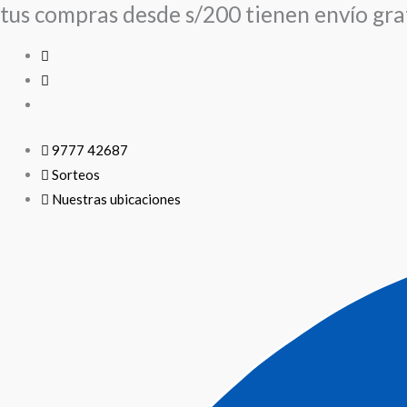
tus compras desde s/200 tienen envío grat
Ir
al
contenido
9777 42687
Sorteos
Nuestras ubicaciones