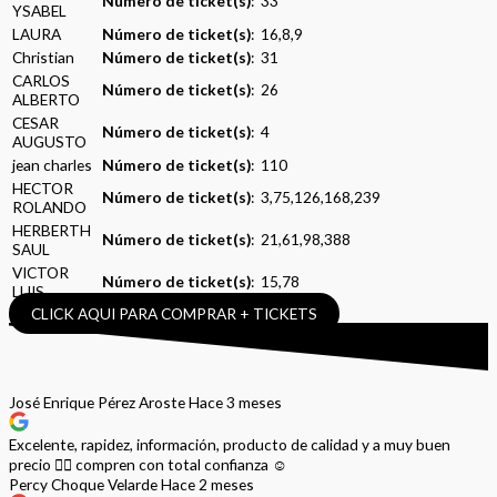
Número de ticket(s)
: 33
YSABEL
LAURA
Número de ticket(s)
: 16,8,9
Christian
Número de ticket(s)
: 31
CARLOS
Número de ticket(s)
: 26
ALBERTO
CESAR
Número de ticket(s)
: 4
AUGUSTO
jean charles
Número de ticket(s)
: 110
HECTOR
Número de ticket(s)
: 3,75,126,168,239
ROLANDO
HERBERTH
Número de ticket(s)
: 21,61,98,388
SAUL
VICTOR
Número de ticket(s)
: 15,78
LUIS
CLICK AQUI PARA COMPRAR + TICKETS
José Enrique Pérez Aroste
Hace 3 meses
Excelente, rapidez, información, producto de calidad y a muy buen
precio 👌🏻 compren con total confianza ☺️
Percy Choque Velarde
Hace 2 meses