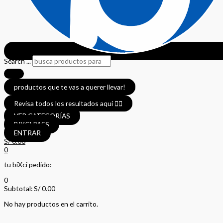
Search ...
productos que te vas a querer llevar!
Revisa todos los resultados aquí 👈🏼
VER CATEGORÍAS
BIXCI PASS
ENTRAR
S/
0.00
0
tu biXci pedido:
0
Subtotal:
S/
0.00
No hay productos en el carrito.