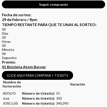
Seguir comprando
Fecha de sorteo:
29 de Febrero / 9pm
TIEMPO RESTANTE PARA QUE TE UNAS AL SORTEO:
0
0
Días
0
0
Horas
0
0
Minutos
0
0
Segundos
Premio:
01 Bicicleta Atom Burner
CLICK AQUI PARA COMPRAR + TICKETS
Nombre de
Variación
facturación
ADOLFO
Número de ticket(s)
: 55
Jose
Número de ticket(s)
: 303
JOSE LUIS
Número de ticket(s)
: 340,390