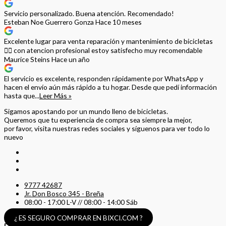
Servicio personalizado. Buena atención. Recomendado!
Esteban Noe Guerrero Gonza
Hace 10 meses
Excelente lugar para venta reparación y mantenimiento de bicicletas
🚵‍♀️ con atencion profesional estoy satisfecho muy recomendable
Maurice Steins
Hace un año
El servicio es excelente, responden rápidamente por WhatsApp y
hacen el envío aún más rápido a tu hogar. Desde que pedí información
hasta que...
Leer Más »
Sigamos apostando por un mundo lleno de bicicletas.
Queremos que tu experiencia de compra sea siempre la mejor,
por favor, visita nuestras redes sociales y síguenos para ver todo lo
nuevo
9777 42687
Jr. Don Bosco 345 - Breña
08:00 - 17:00 L-V // 08:00 - 14:00 Sáb
¿ ES SEGURO COMPRAR EN BIXCI.COM ?
Estamos Aquí Para Ayudarte