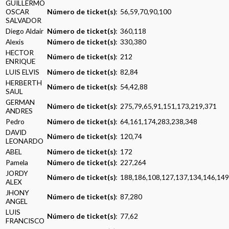
GUILLERMO
OSCAR
Número de ticket(s)
: 56,59,70,90,100
SALVADOR
Diego Aldair
Número de ticket(s)
: 360,118
Alexis
Número de ticket(s)
: 330,380
HECTOR
Número de ticket(s)
: 212
ENRIQUE
LUIS ELVIS
Número de ticket(s)
: 82,84
HERBERTH
Número de ticket(s)
: 54,42,88
SAUL
GERMAN
Número de ticket(s)
: 275,79,65,91,151,173,219,371
ANDRES
Pedro
Número de ticket(s)
: 64,161,174,283,238,348
DAVID
Número de ticket(s)
: 120,74
LEONARDO
ABEL
Número de ticket(s)
: 172
Pamela
Número de ticket(s)
: 227,264
JORDY
Número de ticket(s)
: 188,186,108,127,137,134,146,14
ALEX
JHONY
Número de ticket(s)
: 87,280
ANGEL
LUIS
Número de ticket(s)
: 77,62
FRANCISCO