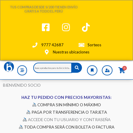
Ir
TUS COMPRAS DESDE S/200 TIENEN ENVÍO
al
GRATIS A TODO EL PERÚ
contenido
9777 42687
Sorteos
Nuestras ubicaciones
Search
0
...
BIENVENIDO SOCIO
HAZ TU PEDIDO CON PRECIOS MAYORISTAS:
COMPRA
SIN MÍNIMO O MÁXIMO
PAGA POR TRANSFERENCIA O TARJETA
ACCEDE CON TU USUARIO Y CONTRASEÑA
TODA COMPRA SERÁ CON BOLETA O FACTURA