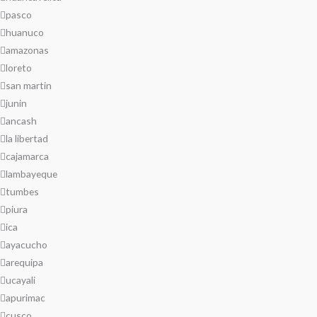
pasco
huanuco
amazonas
loreto
san martin
junin
ancash
la libertad
cajamarca
lambayeque
tumbes
piura
ica
ayacucho
arequipa
ucayali
apurimac
cusco