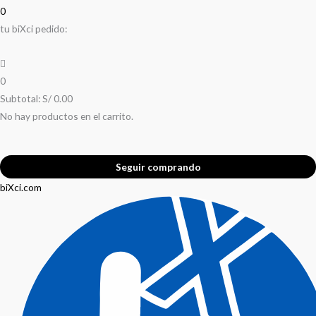
0
tu biXci pedido:
0
Subtotal:
S/
0.00
No hay productos en el carrito.
Seguir comprando
biXci.com