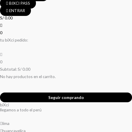
BIXCI PASS
ENTRAR
S/
0.00
0
tu biXci pedido:
0
Subtotal:
S/
0.00
No hay productos en el carrito.
Seguir comprando
biXci
llegamos a todo el perú
lima
huancavelica