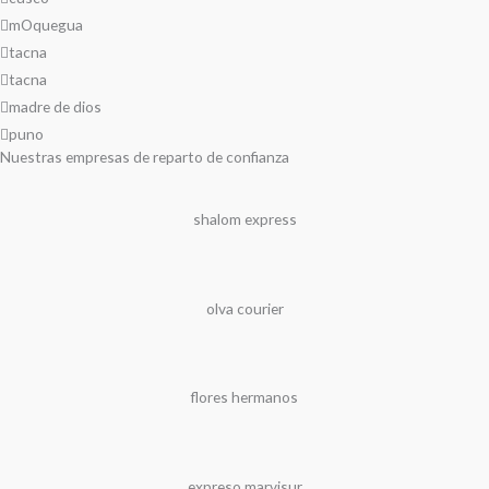
mOquegua
tacna
tacna
madre de dios
puno
Nuestras empresas de reparto de confianza
shalom express
olva courier
flores hermanos
expreso marvisur