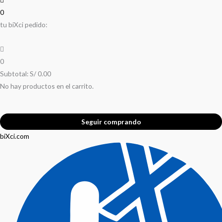
0
tu biXci pedido:
0
Subtotal:
S/
0.00
No hay productos en el carrito.
Seguir comprando
biXci.com