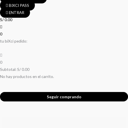
BIXCI PASS
ENTRAR
S/
0.00
0
tu biXci pedido:
0
Subtotal:
S/
0.00
No hay productos en el carrito.
Seguir comprando
Buscar
por: