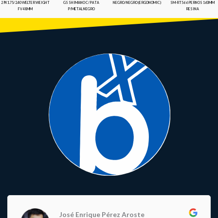
29X1.75/2.40 WELTER WEIGHT
GS SHIMANO C/PATA
NEGRO/NEGRO (ERGONOMIC)
SM-RT56 6 PERNOS 160MM
FV 48MM
P/METAL NEGRO
RESINA
José Enrique Pérez Aroste