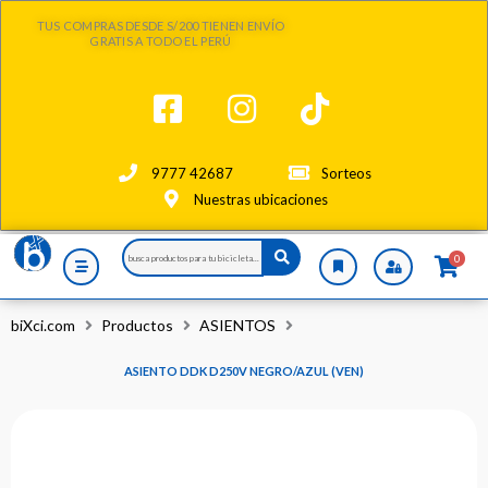
Ir
TUS COMPRAS DESDE S/200 TIENEN ENVÍO
al
GRATIS A TODO EL PERÚ
contenido
9777 42687
Sorteos
Nuestras ubicaciones
Search
0
...
biXci.com
Productos
ASIENTOS
ASIENTO DDK D250V NEGRO/AZUL (VEN)