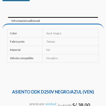
Información adicional
Color
Azul, Negro
Fabricación
Taiwan
Material
Nn
Válvula compatible
No aplica
ASIENTO DDK D250V NEGRO/AZUL (VEN)
:
El
El
precio
por
u
n
i
d
a
d
S/
38.00
S/
42.00