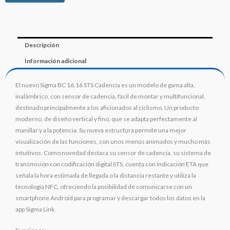
Descripción
Información adicional
El nuevo Sigma BC 16.16 STS Cadencia es un modelo de gama alta,
inalámbrico, con sensor de cadencia, fácil de montar y multifuncional,
destinado principalmente a los aficionados al ciclismo. Un producto
moderno, de diseño vertical y fino, que se adapta perfectamente al
manillar y a la potencia. Su nueva estructura permite una mejor
visualización de las funciones, con unos menús animados y mucho más
intuitivos. Como novedad destaca su sensor de cadencia, su sistema de
transmisión con codificación digital STS, cuenta con indicación ETA que
señala la hora estimada de llegada o la distancia restante y utiliza la
tecnología NFC, ofreciendo la posibilidad de comunicarse con un
smartphone Android para programar y descargar todos los datos en la
app Sigma Link.