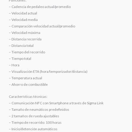
Funciones:
– Cadencia de pedaleo actual/promedio
– Velocidad actual
– Velocidad media
– Comparación velocidad actual/promedio
– Velocidad máxima
– Distancia recorrida
– Distancia total
– Tiempo del recorrido
– Tiempo total
– Hora
– Visualización ETA (hora/temporizador/distancia)
– Temperatura actual
– Ahorro de combustible
Características técnicas:
– Comunicación NFC con Smartphone a través de Sigma Link
– Tamaño de neumáticos predefinidos
– 2 tamaños de rueda ajustables
– Tiempo de recorrido: 100 horas
– Inicio/detención automáticos