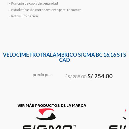
– Función de copia de seguridad
– Estadísticas de entrenamiento para 12 meses
– Retroiluminación
VELOCÍMETRO INALÁMBRICO SIGMA BC 16.16 STS
CAD
:
El
El
precio
por
u
n
i
d
a
d
S/
254.00
S/
288.00
precio
precio
original
actual
era:
es:
VER MÁS PRODUCTOS DE LA MARCA
S/ 288.00.
S/ 254.0