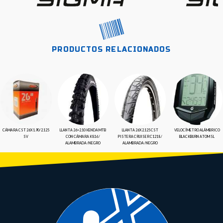
PRODUCTOS RELACIONADOS
CÁMARA CST 26X1.90/2.125
LLANTA 26×2.10 KENDA MTB
LLANTA 26X2.125 CST
VELOCÍMETRO ALÁMBRICO
SV
CON CÁMARA K816 /
PISTERA CRUISER C1218 /
BLACKBURN ATOM SL
ALAMBRADA /NEGRO
ALAMBRADA /NEGRO