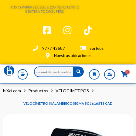
Ir
TUS COMPRAS DESDE S/200 TIENEN ENVÍO
al
GRATIS A TODO EL PERÚ
contenido
9777 42687
Sorteos
Nuestras ubicaciones
Search
0
...
biXci.com
Productos
VELOCÍMETROS
VELOCÍMETRO INALÁMBRICO SIGMA BC 16.16 STS CAD