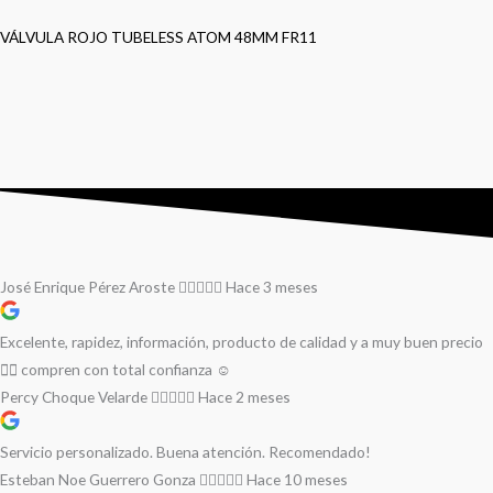
VÁLVULA ROJO TUBELESS ATOM 48MM FR11
José Enrique Pérez Aroste
Hace 3 meses
Excelente, rapidez, información, producto de calidad y a muy buen precio
👌🏻 compren con total confianza ☺️
Percy Choque Velarde
Hace 2 meses
Servicio personalizado. Buena atención. Recomendado!
Esteban Noe Guerrero Gonza
Hace 10 meses