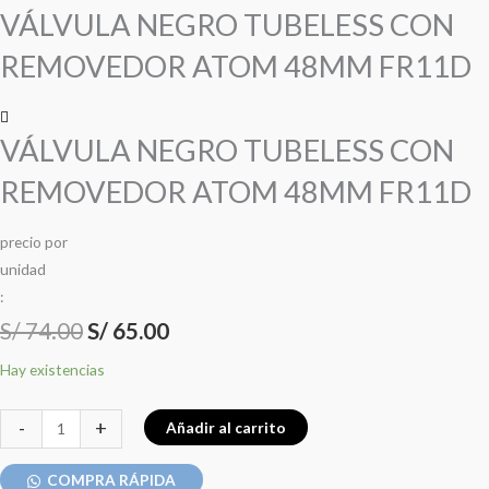
precio
precio
precio
precio
TUBELESS
VÁLVULA NEGRO TUBELESS CON
CON
original
original
actual
actual
REMOVEDOR ATOM 48MM FR11D
REMOVEDOR
era:
era:
es:
es:
ATOM
48MM
S/ 74.00.
S/ 74.00.
S/ 65.00.
S/ 65.00.
VÁLVULA NEGRO TUBELESS CON
FR11D
cantidad
REMOVEDOR ATOM 48MM FR11D
precio
por
u
n
i
d
a
d
:
S/
74.00
S/
65.00
Hay existencias
-
+
Añadir al carrito
COMPRA RÁPIDA