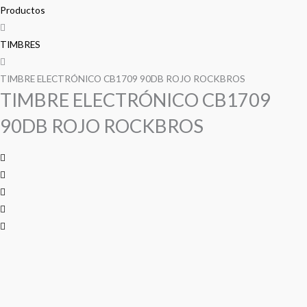
precio
precio
precio
precio
CB1709
Productos
90DB
original
original
actual
actual
ROJO
TIMBRES
era:
era:
es:
es:
ROCKBROS
cantidad
TIMBRE ELECTRÓNICO CB1709 90DB ROJO ROCKBROS
S/ 50.00.
S/ 50.00.
S/ 40.00.
S/ 40.00.
TIMBRE ELECTRÓNICO CB1709
90DB ROJO ROCKBROS