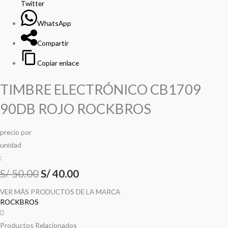
Twitter
WhatsApp
Compartir
Copiar enlace
TIMBRE ELECTRÓNICO CB1709
90DB ROJO ROCKBROS
precio
por
u
n
i
d
a
d
:
S/
50.00
S/
40.00
VER MÁS PRODUCTOS DE LA MARCA
ROCKBROS
Productos Relacionados