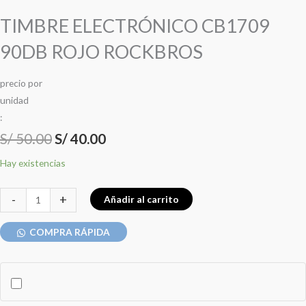
TIMBRE ELECTRÓNICO CB1709
90DB ROJO ROCKBROS
precio
por
u
n
i
d
a
d
:
S/
50.00
S/
40.00
Hay existencias
-
+
Añadir al carrito
COMPRA RÁPIDA