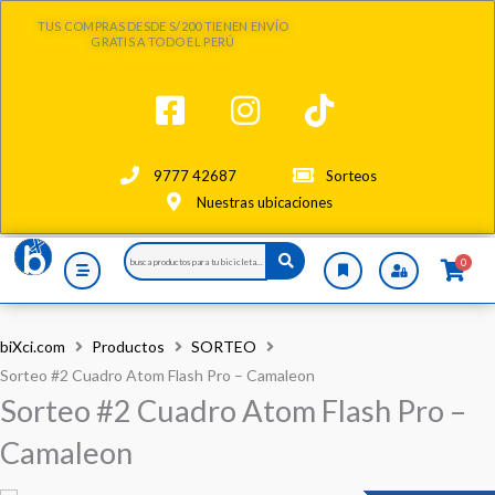
Ir
TUS COMPRAS DESDE S/200 TIENEN ENVÍO
al
GRATIS A TODO EL PERÚ
contenido
9777 42687
Sorteos
Nuestras ubicaciones
Search
0
...
biXci.com
Productos
SORTEO
Sorteo #2 Cuadro Atom Flash Pro – Camaleon
Sorteo #2 Cuadro Atom Flash Pro –
Camaleon