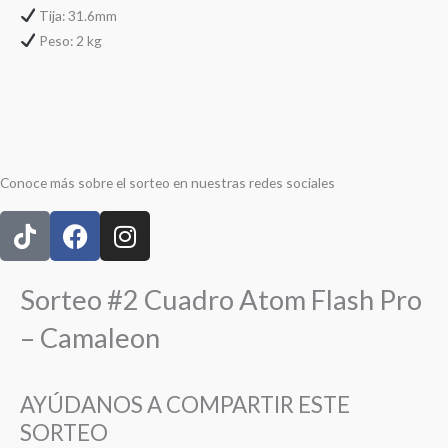
Tija: 31.6mm
Peso: 2 kg
Conoce más sobre el sorteo en nuestras redes sociales
T
F
I
i
a
n
k
c
s
t
e
t
Sorteo #2 Cuadro Atom Flash Pro
o
b
a
– Camaleon
k
o
g
o
r
k
a
AYÚDANOS A COMPARTIR ESTE
m
SORTEO