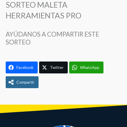
t
e
t
SORTEO MALETA
o
b
a
HERRAMIENTAS PRO
k
o
g
o
r
k
a
AYÚDANOS A COMPARTIR ESTE
m
SORTEO
Facebook
Twitter
WhatsApp
Compartir