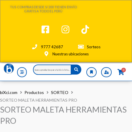
Ir
TUS COMPRAS DESDE S/200 TIENEN ENVÍO
al
GRATIS A TODO EL PERÚ
contenido
9777 42687
Sorteos
Nuestras ubicaciones
Search
0
...
biXci.com
Productos
SORTEO
SORTEO MALETA HERRAMIENTAS PRO
SORTEO MALETA HERRAMIENTAS
PRO