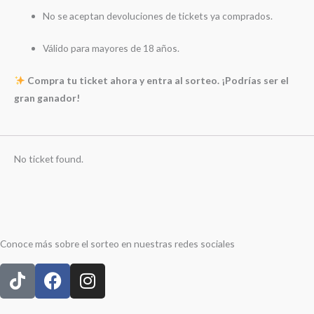
No se aceptan devoluciones de tickets ya comprados.
Válido para mayores de 18 años.
Compra tu ticket ahora y entra al sorteo. ¡Podrías ser el
gran ganador!
No ticket found.
Conoce más sobre el sorteo en nuestras redes sociales
T
F
I
i
a
n
k
c
s