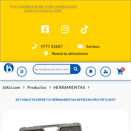
Ir
TUS COMPRAS DESDE S/200 TIENEN ENVÍO
al
GRATIS A TODO EL PERÚ
contenido
9777 42687
Sorteos
Nuestras ubicaciones
Search
0
...
biXci.com
Productos
HERRAMIENTAS
SET MALETA EXPERTO HERRAMIENTAS 44 PIEZAS PRO PRTL0107