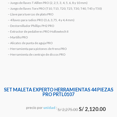
– Juego de llaves T Alllen PRO (2, 2,5, 3, 4, 5, 6, 8 y 10 mm)
– Juego de llaves Torx PRO (T10, T15, T20, T25, T30, T40, T45 y T50)
– Llave para tuercas de plato PRO
– 4 llaves para radios PRO (3,6, 3,75, 4 y 4,4 mm)
– Destornillador Phillips PH2 PRO
– Extractor de pedalieres PRO Hollowtech II
– Martillo PRO
– Alicates de punta de aguja PRO
– Herramienta para pistones de freno PRO
– Herramienta de centraje de discos PRO
SET MALETA EXPERTO HERRAMIENTAS 44 PIEZAS
PRO PRTL0107
:
El
El
precio
por
u
n
i
d
a
d
S/
2,120.00
S/
2,275.00
precio
preci