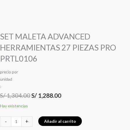
SET MALETA ADVANCED
HERRAMIENTAS 27 PIEZAS PRO
PRTL0106
precio
por
u
n
i
d
a
d
:
S/
1,304.00
S/
1,288.00
Hay existencias
-
+
Añadir al carrito