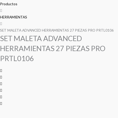
precio
precio
precio
precio
ADVANCED
Productos
HERRAMIENTAS
original
original
actual
actual
27
HERRAMIENTAS
era:
era:
es:
es:
PIEZAS
PRO
SET MALETA ADVANCED HERRAMIENTAS 27 PIEZAS PRO PRTL0106
S/ 1,304.00.
S/ 1,304.00.
S/ 1,288.00.
S/ 1,288.00.
SET MALETA ADVANCED
PRTL0106
cantidad
HERRAMIENTAS 27 PIEZAS PRO
PRTL0106