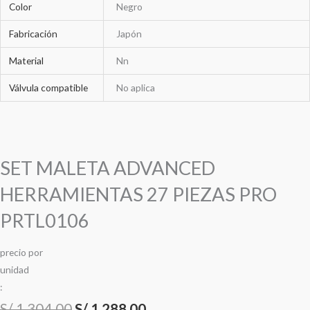
Color
Negro
Fabricación
Japón
Material
Nn
Válvula compatible
No aplica
SET MALETA ADVANCED
HERRAMIENTAS 27 PIEZAS PRO
PRTL0106
precio
por
u
n
i
d
a
d
:
S/
1,304.00
S/
1,288.00