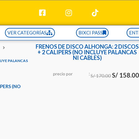
VER CATEGORÍAS
BIXCI PASS
ENT
FRENOS DE DISCO ALHONGA: 2 DISCOS
+ 2 CALIPERS (NO INCLUYE PALANCAS
NI CABLES)
CLUYE PALANCAS
:
El
precio
por
u
n
i
d
a
d
S/
158.0
S/
170.00
precio
IPERS (NO
original
era:
S/ 170.00.
io
al