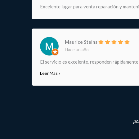
Excelente lugar para venta reparación y manteni
Maurice Steins
Hace un año
El servicio es excelente, responden rápidamente
Leer Más »
po