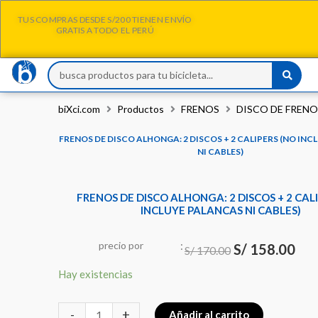
Ir
TUS COMPRAS DESDE S/200 TIENEN ENVÍO
al
GRATIS A TODO EL PERÚ
contenido
Search
...
biXci.com
Productos
FRENOS
DISCO DE FRENO
FRENOS DE DISCO ALHONGA: 2 DISCOS + 2 CALIPERS (NO IN
NI CABLES)
FRENOS DE DISCO ALHONGA: 2 DISCOS + 2 CAL
INCLUYE PALANCAS NI CABLES)
:
El
El
precio
por
u
n
i
d
a
d
S/
158.00
S/
170.00
precio
prec
FRENOS
Hay existencias
original
actu
DE
era:
es:
DISCO
-
+
Añadir al carrito