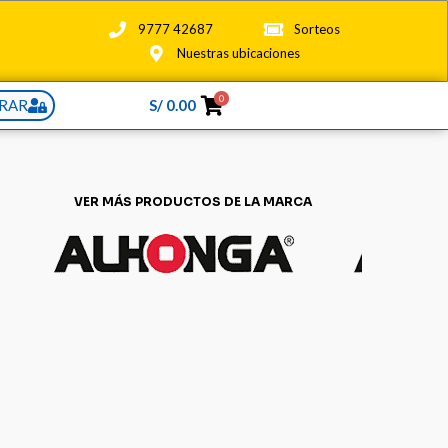
9777 42687
Sorteos
Nuestras ubicaciones
0
RAR
S/
0.00
VER MÁS PRODUCTOS DE LA MARCA
El
0
precio
actual
es:
S/ 158.00.