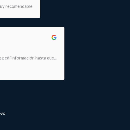
muy recomendable
 pedí información hasta que...
evo