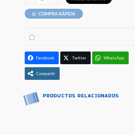
S/ 170.00.
S/ 1
ALHONGA:
2
COMPRA RÁPIDA
DISCOS
+
2
CALIPERS
(NO
Facebook
Twitter
WhatsApp
INCLUYE
PALANCAS
Compartir
NI
CABLES)
cantidad
PRODUCTOS RELACIONADOS