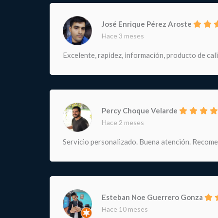
José Enrique Pérez Aroste
Hace 3 meses
Excelente, rapidez, información, producto de cal
Percy Choque Velarde
Hace 2 meses
Servicio personalizado. Buena atención. Recom
Esteban Noe Guerrero Gonza
Hace 10 meses