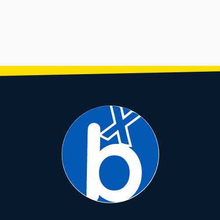
O DE FRENO
CADENA DE
LLANTA 20×2.125
CAMA
 + ADAPTADOR
SEGURIDAD CON
RALSON PISTERA
29X1.75
RNOS / 203MM
CÓDIGO 1,5x120CM
Negro/Azul R-4602
WEIGH